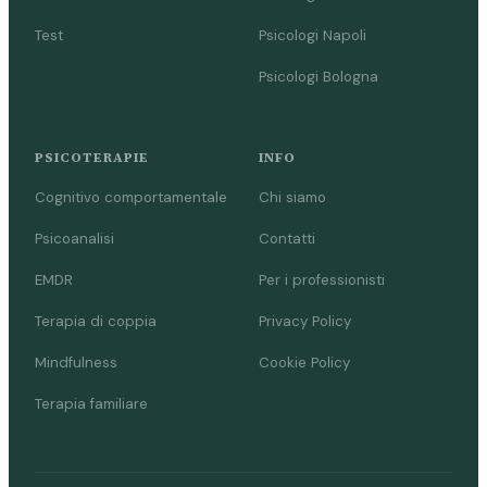
Test
Psicologi Napoli
Psicologi Bologna
PSICOTERAPIE
INFO
Cognitivo comportamentale
Chi siamo
Psicoanalisi
Contatti
EMDR
Per i professionisti
Terapia di coppia
Privacy Policy
Mindfulness
Cookie Policy
Terapia familiare