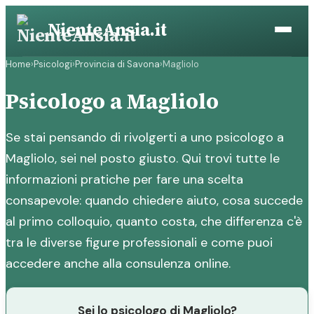
Vai
NienteAnsia.it
al
contenuto
Home
›
Psicologi
›
Provincia di Savona
›
Magliolo
Psicologo a Magliolo
Se stai pensando di rivolgerti a uno psicologo a
Magliolo, sei nel posto giusto. Qui trovi tutte le
informazioni pratiche per fare una scelta
consapevole: quando chiedere aiuto, cosa succede
al primo colloquio, quanto costa, che differenza c'è
tra le diverse figure professionali e come puoi
accedere anche alla consulenza online.
Sei lo psicologo di Magliolo?