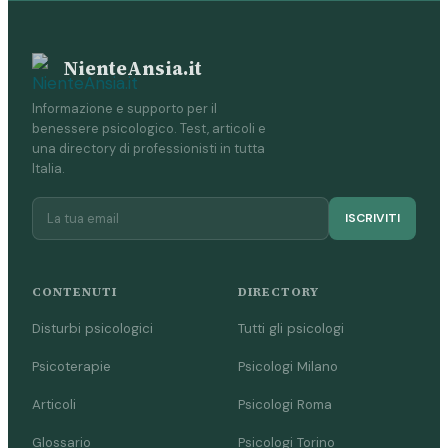
NienteAnsia.it
Informazione e supporto per il
benessere psicologico. Test, articoli e
una directory di professionisti in tutta
Italia.
ISCRIVITI
CONTENUTI
DIRECTORY
Disturbi psicologici
Tutti gli psicologi
Psicoterapie
Psicologi Milano
Articoli
Psicologi Roma
Glossario
Psicologi Torino