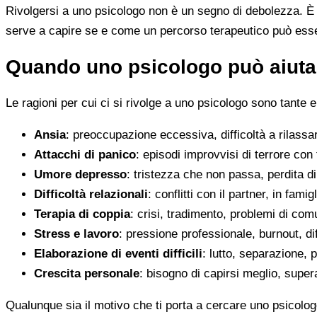
Rivolgersi a uno psicologo non è un segno di debolezza. È u
serve a capire se e come un percorso terapeutico può esser
Quando uno psicologo può aiutar
Le ragioni per cui ci si rivolge a uno psicologo sono tante e
Ansia
: preoccupazione eccessiva, difficoltà a rilassa
Attacchi di panico
: episodi improvvisi di terrore con 
Umore depresso
: tristezza che non passa, perdita 
Difficoltà relazionali
: conflitti con il partner, in fami
Terapia di coppia
: crisi, tradimento, problemi di co
Stress e lavoro
: pressione professionale, burnout, diff
Elaborazione di eventi difficili
: lutto, separazione, p
Crescita personale
: bisogno di capirsi meglio, super
Qualunque sia il motivo che ti porta a cercare uno psicologo