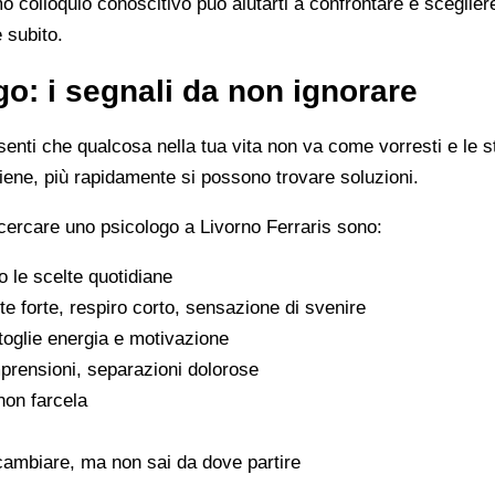
imo colloquio conoscitivo può aiutarti a confrontare e scegli
e subito.
o: i segnali da non ignorare
enti che qualcosa nella tua vita non va come vorresti e le s
viene, più rapidamente si possono trovare soluzioni.
cercare uno psicologo a Livorno Ferraris sono:
 le scelte quotidiane
e forte, respiro corto, sensazione di svenire
 toglie energia e motivazione
omprensioni, separazioni dolorose
 non farcela
cambiare, ma non sai da dove partire