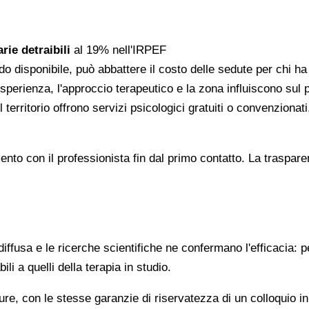
rie detraibili
al 19% nell'IRPEF
do disponibile, può abbattere il costo delle sedute per chi h
l'esperienza, l'approccio terapeutico e la zona influiscono sul
 territorio offrono servizi psicologici gratuiti o convenzion
gomento con il professionista fin dal primo contatto. La trasp
ffusa e le ricerche scientifiche ne confermano l'efficacia: p
ili a quelli della terapia in studio.
re, con le stesse garanzie di riservatezza di un colloquio i