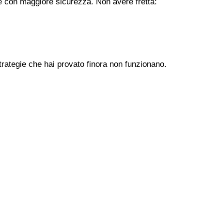
ere con maggiore sicurezza. Non avere fretta:
trategie che hai provato finora non funzionano.