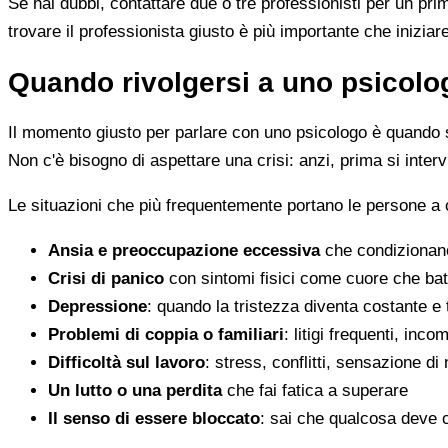
Se hai dubbi, contattare due o tre professionisti per un pr
trovare il professionista giusto è più importante che iniziar
Quando rivolgersi a uno psicolog
Il momento giusto per parlare con uno psicologo è quando s
Non c'è bisogno di aspettare una crisi: anzi, prima si inter
Le situazioni che più frequentemente portano le persone a 
Ansia e preoccupazione eccessiva
che condizionano
Crisi di panico
con sintomi fisici come cuore che batt
Depressione
: quando la tristezza diventa costante e
Problemi di coppia o familiari
: litigi frequenti, inc
Difficoltà sul lavoro
: stress, conflitti, sensazione di
Un lutto o una perdita
che fai fatica a superare
Il senso di essere bloccato
: sai che qualcosa deve 