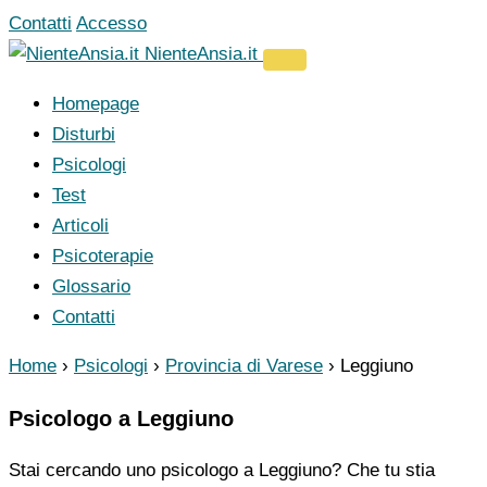
Vai
Contatti
Accesso
al
NienteAnsia.it
contenuto
Homepage
Disturbi
Psicologi
Test
Articoli
Psicoterapie
Glossario
Contatti
Home
›
Psicologi
›
Provincia di Varese
›
Leggiuno
Psicologo a Leggiuno
Stai cercando uno psicologo a Leggiuno? Che tu stia