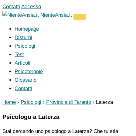
Vai
Contatti
Accesso
al
NienteAnsia.it
contenuto
Homepage
Disturbi
Psicologi
Test
Articoli
Psicoterapie
Glossario
Contatti
Home
›
Psicologi
›
Provincia di Taranto
›
Laterza
Psicologo a Laterza
Stai cercando uno psicologo a Laterza? Che tu stia