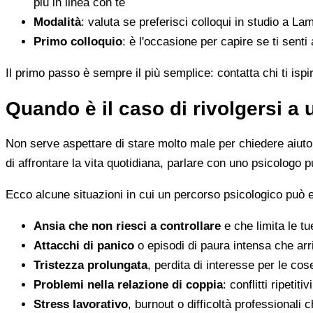
più in linea con te
Modalità
: valuta se preferisci colloqui in studio a La
Primo colloquio
: è l'occasione per capire se ti senti
Il primo passo è sempre il più semplice: contatta chi ti ispi
Quando è il caso di rivolgersi a
Non serve aspettare di stare molto male per chiedere aiuto. 
di affrontare la vita quotidiana, parlare con uno psicologo p
Ecco alcune situazioni in cui un percorso psicologico può e
Ansia che non riesci a controllare
e che limita le tu
Attacchi di panico
o episodi di paura intensa che arr
Tristezza prolungata
, perdita di interesse per le co
Problemi nella relazione di coppia
: conflitti ripeti
Stress lavorativo
, burnout o difficoltà professionali 