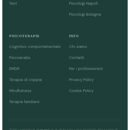
Test
Psicologi Napoli
Psicologi Bologna
PSICOTERAPIE
INFO
Cognitivo comportamentale
Chi siamo
Psicoanalisi
Contatti
EMDR
Per i professionisti
Terapia di coppia
Privacy Policy
Mindfulness
Cookie Policy
Terapia familiare
Tutti i contenuti presenti in questo sito sono prodotti allo scopo di