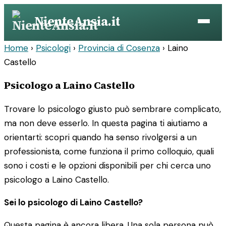
Vai
NienteAnsia.it
al
contenuto
Home
›
Psicologi
›
Provincia di Cosenza
›
Laino
Castello
Psicologo a Laino Castello
Trovare lo psicologo giusto può sembrare complicato,
ma non deve esserlo. In questa pagina ti aiutiamo a
orientarti: scopri quando ha senso rivolgersi a un
professionista, come funziona il primo colloquio, quali
sono i costi e le opzioni disponibili per chi cerca uno
psicologo a Laino Castello.
Sei lo psicologo di Laino Castello?
Questa pagina è ancora libera. Una sola persona può