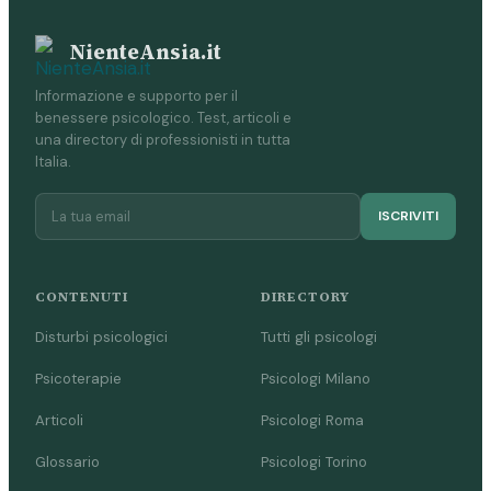
NienteAnsia.it
Informazione e supporto per il
benessere psicologico. Test, articoli e
una directory di professionisti in tutta
Italia.
ISCRIVITI
CONTENUTI
DIRECTORY
Disturbi psicologici
Tutti gli psicologi
Psicoterapie
Psicologi Milano
Articoli
Psicologi Roma
Glossario
Psicologi Torino