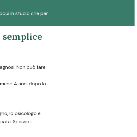
loqui in studio che per
o semplice
diagnosi. Non può fare
almeno 4 anni dopo la
gno, lo psicologo è
icata. Spesso i