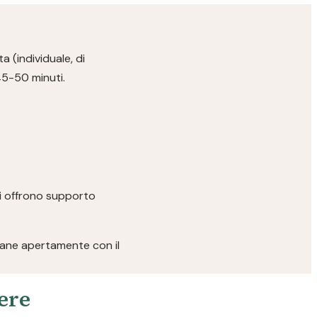
a (individuale, di
45-50 minuti.
ici offrono supporto
rlane apertamente con il
pere