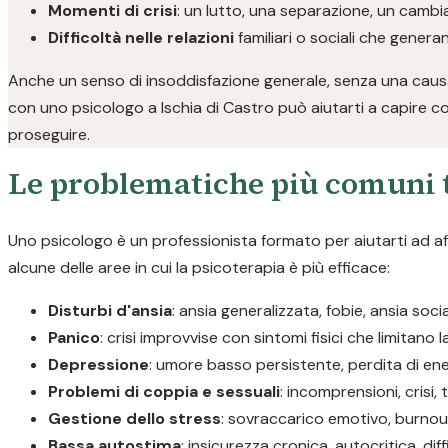
Momenti di crisi
: un lutto, una separazione, un camb
Difficoltà nelle relazioni
familiari o sociali che gener
Anche un senso di insoddisfazione generale, senza una causa
con uno psicologo a Ischia di Castro può aiutarti a capire c
proseguire.
Le problematiche più comuni t
Uno psicologo è un professionista formato per aiutarti ad a
alcune delle aree in cui la psicoterapia è più efficace:
Disturbi d'ansia
: ansia generalizzata, fobie, ansia soc
Panico
: crisi improvvise con sintomi fisici che limitano 
Depressione
: umore basso persistente, perdita di ene
Problemi di coppia e sessuali
: incomprensioni, crisi, 
Gestione dello stress
: sovraccarico emotivo, burnout
Bassa autostima
: insicurezza cronica, autocritica, diff