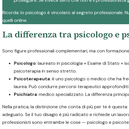
proseguire. Se invece senti che non è il professionista g
Ricorda: lo psicologo è vincolato al segreto professionale. Nul
quelli online.
La differenza tra psicologo e 
Sono figure professionali complementari, ma con formazione e
Psicologo
: laureato in psicologia + Esame di Stato + i
psicoterapia in senso stretto.
Psicoterapeuta
: è uno psicologo o medico che ha fre
laurea. Può condurre percorsi terapeutici approfonditi p
Psichiatra
: medico specializzato. La differenza princi
Nella pratica, la distinzione che conta di più per te è quest
adeguato. Se il tuo disagio è più radicato e richiede un lavor
professionisti sono entrambe le cose — psicologo e psicote