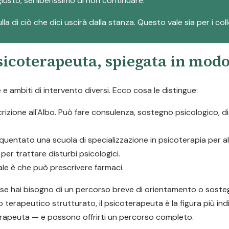
iusto, sei liberissimo di non continuare.
la di ciò che dici uscirà dalla stanza. Questo vale sia per i col
psicoterapeuta, spiegata in mod
 ambiti di intervento diversi. Ecco cosa le distingue:
scrizione all'Albo. Può fare consulenza, sostegno psicologico, 
quentato una scuola di specializzazione in psicoterapia per 
er trattare disturbi psicologici.
pale è che può prescrivere farmaci.
a: se hai bisogno di un percorso breve di orientamento o soste
o terapeutico strutturato, il psicoterapeuta è la figura più ind
rapeuta — e possono offrirti un percorso completo.