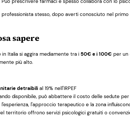
ia. Può prescrivere farmaci e spesso collabora con lo ps
l professionista stesso, dopo averti conosciuto nel primo co
cosa sapere
in Italia si aggira mediamente tra i
50€ e i 100€
per un c
mente più alto.
itarie detraibili
al 19% nell'IRPEF
ando disponibile, può abbattere il costo delle sedute per
e: l'esperienza, l'approccio terapeutico e la zona influisco
el territorio offrono servizi psicologici gratuiti o conv