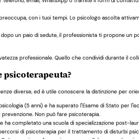
er telefono, email, WhatsApp o tramite il form di contat
i preoccupa, con i tuoi tempi. Lo psicologo ascolta attiv
 dopo un paio di sedute, il professionista ti propone un p
atezza professionale. Quello che condividi durante il collo
 e psicoterapeuta?
e diverse, ed è utile conoscere la distinzione per orient
psicologia (5 anni) e ha superato l'Esame di Stato per l'is
di prevenzione. Non può fare psicoterapia.
e ha completato una scuola di specializzazione post-laure
percorsi di psicoterapia per il trattamento di disturbi psic