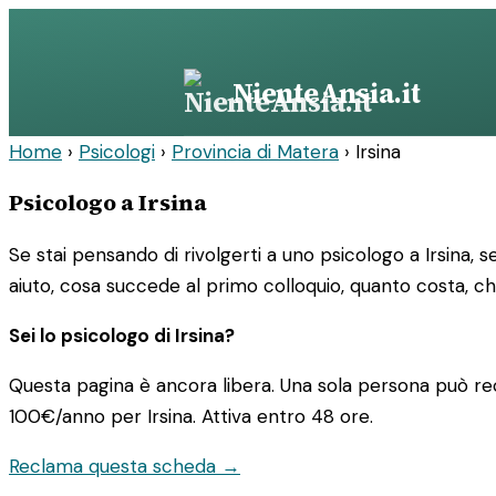
Vai
al
contenuto
NienteAnsia.it
Home
›
Psicologi
›
Provincia di Matera
›
Irsina
Psicologo a Irsina
Se stai pensando di rivolgerti a uno psicologo a Irsina, 
aiuto, cosa succede al primo colloquio, quanto costa, ch
Sei lo psicologo di Irsina?
Questa pagina è ancora libera. Una sola persona può rec
100€/anno
per Irsina. Attiva entro 48 ore.
Reclama questa scheda →