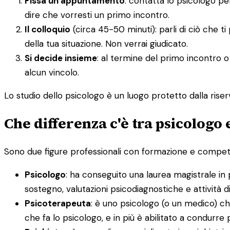
Fissa un appuntamento
: contatta lo psicologo p
dire che vorresti un primo incontro.
Il colloquio
(circa 45-50 minuti): parli di ciò che t
della tua situazione. Non verrai giudicato.
Si decide insieme
: al termine del primo incontro o
alcun vincolo.
Lo studio dello psicologo è un luogo protetto dalla riserv
Che differenza c'è tra psicologo
Sono due figure professionali con formazione e competenz
Psicologo
: ha conseguito una laurea magistrale in 
sostegno, valutazioni psicodiagnostiche e attività 
Psicoterapeuta
: è uno psicologo (o un medico) ch
che fa lo psicologo, e in più è abilitato a condurre 