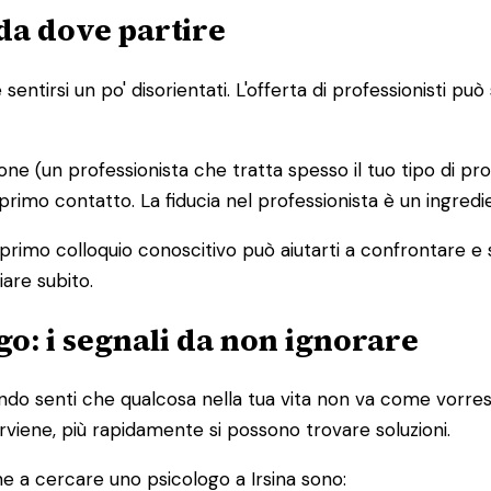
da dove partire
entirsi un po' disorientati. L'offerta di professionisti p
ione (un professionista che tratta spesso il tuo tipo di pr
 primo contatto. La fiducia nel professionista è un ingred
 primo colloquio conoscitivo può aiutarti a confrontare e
iare subito.
o: i segnali da non ignorare
o senti che qualcosa nella tua vita non va come vorresti
terviene, più rapidamente si possono trovare soluzioni.
e a cercare uno psicologo a Irsina sono: