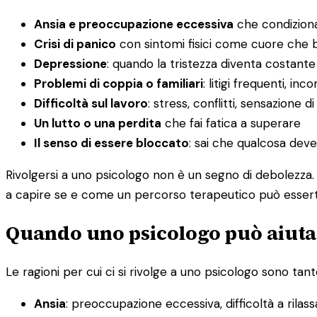
Ansia e preoccupazione eccessiva
che condiziona
Crisi di panico
con sintomi fisici come cuore che ba
Depressione
: quando la tristezza diventa costante
Problemi di coppia o familiari
: litigi frequenti, i
Difficoltà sul lavoro
: stress, conflitti, sensazione d
Un lutto o una perdita
che fai fatica a superare
Il senso di essere bloccato
: sai che qualcosa dev
Rivolgersi a uno psicologo non è un segno di debolezza. 
a capire se e come un percorso terapeutico può esserti 
Quando uno psicologo può aiutar
Le ragioni per cui ci si rivolge a uno psicologo sono tante
Ansia
: preoccupazione eccessiva, difficoltà a rilas