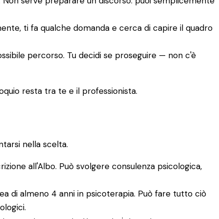
to. Non serve preparare un discorso: puoi semplicemente
amente, ti fa qualche domanda e cerca di capire il quadro
ossibile percorso. Tu decidi se proseguire — non c'è
quio resta tra te e il professionista.
arsi nella scelta.
crizione all'Albo. Può svolgere consulenza psicologica,
a di almeno 4 anni in psicoterapia. Può fare tutto ciò
ologici.