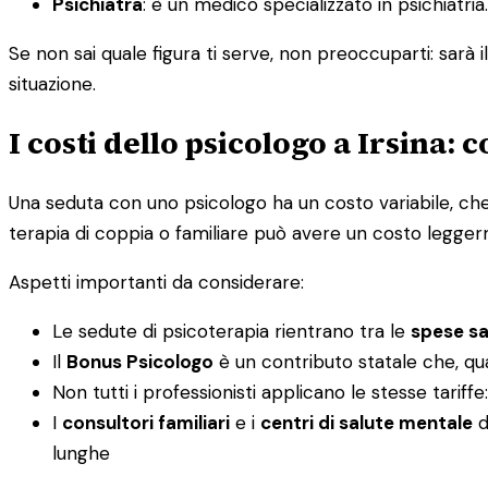
Psichiatra
: è un medico specializzato in psichiatr
Se non sai quale figura ti serve, non preoccuparti: sarà i
situazione.
I costi dello psicologo a Irsina: 
Una seduta con uno psicologo ha un costo variabile, che 
terapia di coppia o familiare può avere un costo legger
Aspetti importanti da considerare:
Le sedute di psicoterapia rientrano tra le
spese san
Il
Bonus Psicologo
è un contributo statale che, qu
Non tutti i professionisti applicano le stesse tariff
I
consultori familiari
e i
centri di salute mentale
d
lunghe