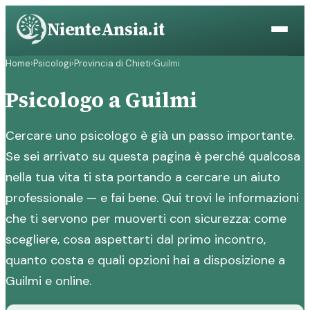
Vai
NienteAnsia.it
al
contenuto
Home
›
Psicologi
›
Provincia di Chieti
›
Guilmi
Psicologo a Guilmi
Cercare uno psicologo è già un passo importante.
Se sei arrivato su questa pagina è perché qualcosa
nella tua vita ti sta portando a cercare un aiuto
professionale — e fai bene. Qui trovi le informazioni
che ti servono per muoverti con sicurezza: come
scegliere, cosa aspettarti dal primo incontro,
quanto costa e quali opzioni hai a disposizione a
Guilmi e online.