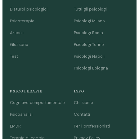
Disturbi psicologici
Tutti gli psicologi
Psicoterapie
Psicologi Milano
Articoli
Psicologi Roma
Glossario
Psicologi Torino
Test
Psicologi Napoli
Psicologi Bologna
PSICOTERAPIE
INFO
Cognitivo comportamentale
Chi siamo
Psicoanalisi
Contatti
EMDR
Per i professionisti
Terapia di coppia
Privacy Policy