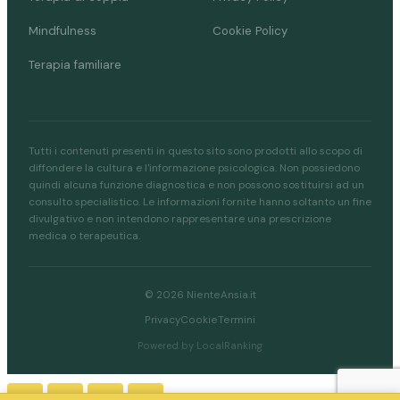
Mindfulness
Cookie Policy
Terapia familiare
Tutti i contenuti presenti in questo sito sono prodotti allo scopo di
diffondere la cultura e l'informazione psicologica. Non possiedono
quindi alcuna funzione diagnostica e non possono sostituirsi ad un
consulto specialistico. Le informazioni fornite hanno soltanto un fine
divulgativo e non intendono rappresentare una prescrizione
medica o terapeutica.
© 2026 NienteAnsia.it
Privacy
Cookie
Termini
Powered by LocalRanking