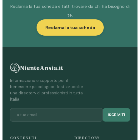
Reclama la tua scheda e fatti trovare da chi ha bisogno di
te.
Reclama la tua scheda
NienteAnsia.it
Informazione e supporto per il
benessere psicologico. Test, articoli e
una directory di professionisti in tutta
Italia.
ISCRIVITI
CONTENUTI
DIRECTORY