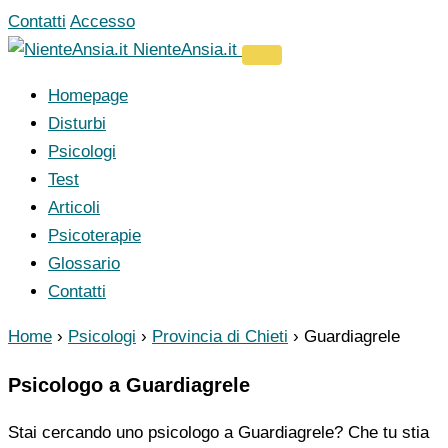
Vai
Contatti
Accesso
al
NienteAnsia.it
contenuto
Homepage
Disturbi
Psicologi
Test
Articoli
Psicoterapie
Glossario
Contatti
Home
›
Psicologi
›
Provincia di Chieti
›
Guardiagrele
Psicologo a Guardiagrele
Stai cercando uno psicologo a Guardiagrele? Che tu stia