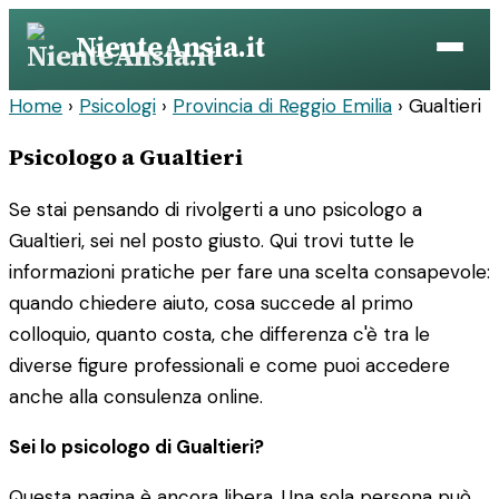
Vai
NienteAnsia.it
al
contenuto
Home
›
Psicologi
›
Provincia di Reggio Emilia
›
Gualtieri
Psicologo a Gualtieri
Se stai pensando di rivolgerti a uno psicologo a
Gualtieri, sei nel posto giusto. Qui trovi tutte le
informazioni pratiche per fare una scelta consapevole:
quando chiedere aiuto, cosa succede al primo
colloquio, quanto costa, che differenza c'è tra le
diverse figure professionali e come puoi accedere
anche alla consulenza online.
Sei lo psicologo di Gualtieri?
Questa pagina è ancora libera. Una sola persona può