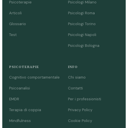
Psicoterapie
Psicologi Milano
Articoli
Psicologi Roma
Glossario
Psicologi Torino
Test
Psicologi Napoli
Psicologi Bologna
PSICOTERAPIE
INFO
Cognitivo comportamentale
Chi siamo
Psicoanalisi
Contatti
EMDR
Per i professionisti
Terapia di coppia
Privacy Policy
Mindfulness
Cookie Policy