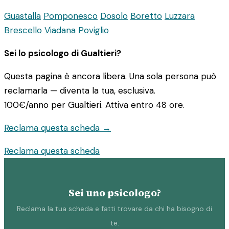
Guastalla
Pomponesco
Dosolo
Boretto
Luzzara
Brescello
Viadana
Poviglio
Sei lo psicologo di Gualtieri?
Questa pagina è ancora libera. Una sola persona può
reclamarla — diventa la tua, esclusiva.
100€/anno
per Gualtieri. Attiva entro 48 ore.
Reclama questa scheda →
Reclama questa scheda
Sei uno psicologo?
Reclama la tua scheda e fatti trovare da chi ha bisogno di
te.