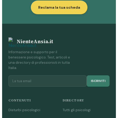
Reclama la tua scheda
NienteAnsia.it
Informazione e supporto per il
benessere psicologico. Test, articoli e
una directory di professionisti in tutta
Italia.
ISCRIVITI
CONTENUTI
DIRECTORY
Disturbi psicologici
Tutti gli psicologi