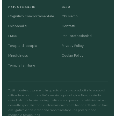
PSICOTERAPIE
INFO
Cognitivo comportamentale
Chi siamo
Psicoanalisi
Contatti
EMDR
Per i professionisti
Terapia di coppia
Privacy Policy
Mindfulness
Cookie Policy
Terapia familiare
Tutti i contenuti presenti in questo sito sono prodotti allo scopo di
diffondere la cultura e l'informazione psicologica. Non possiedono
quindi alcuna funzione diagnostica e non possono sostituirsi ad un
consulto specialistico. Le informazioni fornite hanno soltanto un fine
divulgativo e non intendono rappresentare una prescrizione
medica o terapeutica.