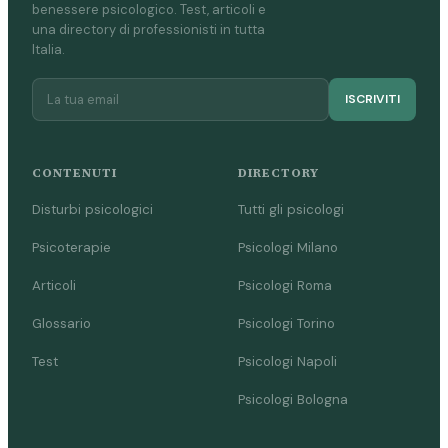
benessere psicologico. Test, articoli e
una directory di professionisti in tutta
Italia.
ISCRIVITI
CONTENUTI
DIRECTORY
Disturbi psicologici
Tutti gli psicologi
Psicoterapie
Psicologi Milano
Articoli
Psicologi Roma
Glossario
Psicologi Torino
Test
Psicologi Napoli
Psicologi Bologna