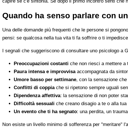
capire se c'è sintonia. Se dopo il primo incontro senti che 
Quando ha senso parlare con un
Una delle domande più frequenti che le persone si pongono 
pensi: se qualcosa nella tua vita ti fa soffrire o ti impedi
I segnali che suggeriscono di consultare uno psicologo a G
Preoccupazioni costanti
che non riesci a mettere a 
Paura intensa e improvvisa
accompagnata da sintomi 
Umore basso per settimane
, con la sensazione che 
Conflitti di coppia
che si ripetono sempre uguali sen
Dipendenza affettiva
: la sensazione di non poter star
Difficoltà sessuali
che creano disagio a te o alla tua
Un evento che ti ha segnato
: una perdita, un traum
Non esiste un livello minimo di sofferenza per "meritare" l'