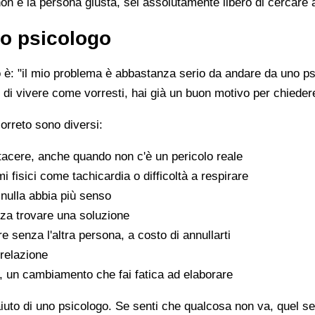
non è la persona giusta, sei assolutamente libero di cercare 
o psicologo
è: "il mio problema è abbastanza serio da andare da uno psi
sce di vivere come vorresti, hai già un buon motivo per chiede
orreto sono diversi:
tacere, anche quando non c'è un pericolo reale
fisici come tachicardia o difficoltà a respirare
nulla abbia più senso
za trovare una soluzione
e senza l'altra persona, a costo di annullarti
 relazione
a, un cambiamento che fai fatica ad elaborare
aiuto di uno psicologo. Se senti che qualcosa non va, quel sen