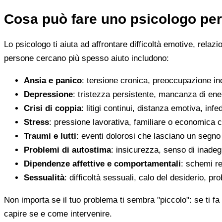
Cosa può fare uno psicologo per
Lo psicologo ti aiuta ad affrontare difficoltà emotive, relaz
persone cercano più spesso aiuto includono:
Ansia e panico
: tensione cronica, preoccupazione inco
Depressione
: tristezza persistente, mancanza di en
Crisi di coppia
: litigi continui, distanza emotiva, infed
Stress
: pressione lavorativa, familiare o economica 
Traumi e lutti
: eventi dolorosi che lasciano un segno d
Problemi di autostima
: insicurezza, senso di inadegu
Dipendenze affettive e comportamentali
: schemi re
Sessualità
: difficoltà sessuali, calo del desiderio, pr
Non importa se il tuo problema ti sembra "piccolo": se ti fa 
capire se e come intervenire.