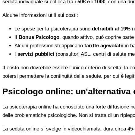
seduta individuale si colloca tra i
50€ e i 100€
, con una dur
Alcune informazioni utili sui costi:
Le spese per la psicoterapia sono
detraibili al 19%
ne
Il
Bonus Psicologo
, quando attivo, può coprire parte
Alcuni professionisti applicano
tariffe agevolate
in ba
I
servizi pubblici
(consultori ASL, centri di salute me
Il costo non dovrebbe essere l'unico criterio di scelta: la c
potersi permettere la continuità delle sedute, per cui è leg
Psicologo online: un'alternativa 
La psicoterapia online ha conosciuto una forte diffusione neg
delle problematiche psicologiche. Non si tratta di un ripiego
La seduta online si svolge in videochiamata, dura circa 45-5