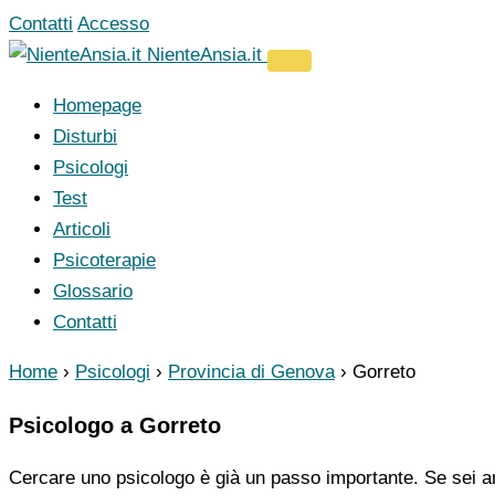
Vai
Contatti
Accesso
al
NienteAnsia.it
contenuto
Homepage
Disturbi
Psicologi
Test
Articoli
Psicoterapie
Glossario
Contatti
Home
›
Psicologi
›
Provincia di Genova
›
Gorreto
Psicologo a Gorreto
Cercare uno psicologo è già un passo importante. Se sei ar