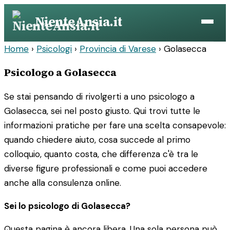
Vai
NienteAnsia.it
al
contenuto
Home
›
Psicologi
›
Provincia di Varese
›
Golasecca
Psicologo a Golasecca
Se stai pensando di rivolgerti a uno psicologo a
Golasecca, sei nel posto giusto. Qui trovi tutte le
informazioni pratiche per fare una scelta consapevole:
quando chiedere aiuto, cosa succede al primo
colloquio, quanto costa, che differenza c'è tra le
diverse figure professionali e come puoi accedere
anche alla consulenza online.
Sei lo psicologo di Golasecca?
Questa pagina è ancora libera. Una sola persona può