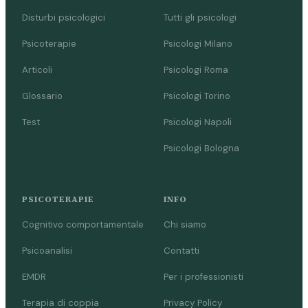
Disturbi psicologici
Tutti gli psicologi
Psicoterapie
Psicologi Milano
Articoli
Psicologi Roma
Glossario
Psicologi Torino
Test
Psicologi Napoli
Psicologi Bologna
PSICOTERAPIE
INFO
Cognitivo comportamentale
Chi siamo
Psicoanalisi
Contatti
EMDR
Per i professionisti
Terapia di coppia
Privacy Policy