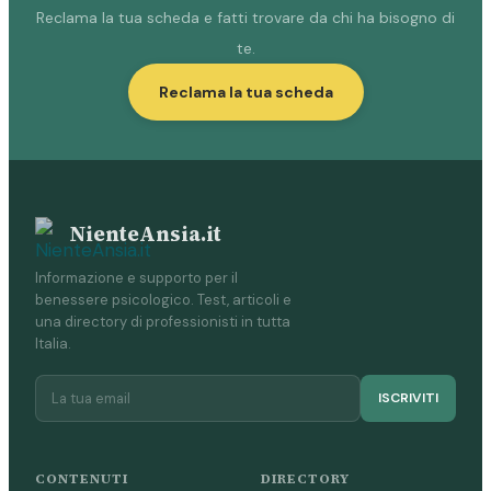
Reclama la tua scheda e fatti trovare da chi ha bisogno di
te.
Reclama la tua scheda
NienteAnsia.it
Informazione e supporto per il
benessere psicologico. Test, articoli e
una directory di professionisti in tutta
Italia.
ISCRIVITI
CONTENUTI
DIRECTORY