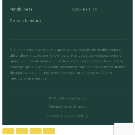
Mindfulness
Cookie Policy
Terapia familiare
Tutti i contenuti presenti in questo sito sono prodotti allo scopo di
diffondere la cultura e l'informazione psicologica. Non possiedono
quindi alcuna funzione diagnostica e non possono sostituirsi ad un
consulto specialistico. Le informazioni fornite hanno soltanto un fine
divulgativo e non intendono rappresentare una prescrizione
medica o terapeutica.
© 2026 NienteAnsia.it
Privacy
Cookie
Termini
Powered by LocalRanking