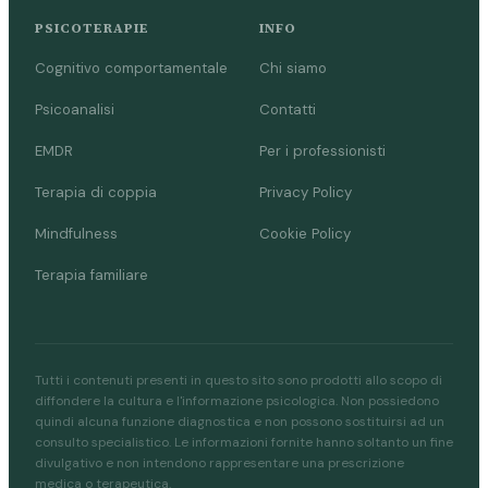
PSICOTERAPIE
INFO
Cognitivo comportamentale
Chi siamo
Psicoanalisi
Contatti
EMDR
Per i professionisti
Terapia di coppia
Privacy Policy
Mindfulness
Cookie Policy
Terapia familiare
Tutti i contenuti presenti in questo sito sono prodotti allo scopo di
diffondere la cultura e l'informazione psicologica. Non possiedono
quindi alcuna funzione diagnostica e non possono sostituirsi ad un
consulto specialistico. Le informazioni fornite hanno soltanto un fine
divulgativo e non intendono rappresentare una prescrizione
medica o terapeutica.