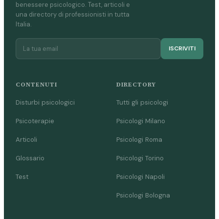
benessere psicologico. Test, articoli e
una directory di professionisti in tutta
Italia.
ISCRIVITI
CONTENUTI
DIRECTORY
Disturbi psicologici
Tutti gli psicologi
Psicoterapie
Psicologi Milano
Articoli
Psicologi Roma
Glossario
Psicologi Torino
Test
Psicologi Napoli
Psicologi Bologna