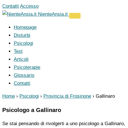
Vai
Contatti
Accesso
al
NienteAnsia.it
contenuto
Homepage
Disturbi
Psicologi
Test
Articoli
Psicoterapie
Glossario
Contatti
Home
›
Psicologi
›
Provincia di Frosinone
›
Gallinaro
Psicologo a Gallinaro
Se stai pensando di rivolgerti a uno psicologo a Gallinaro,