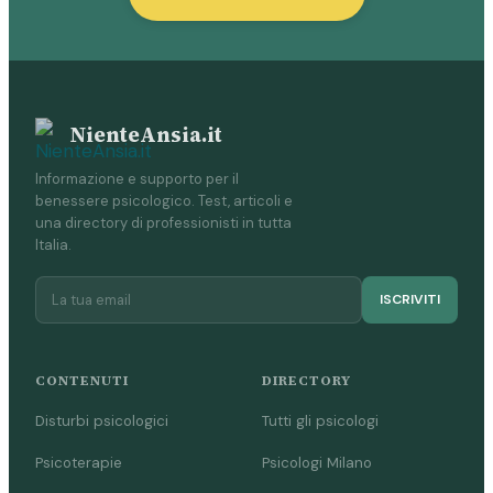
NienteAnsia.it
Informazione e supporto per il
benessere psicologico. Test, articoli e
una directory di professionisti in tutta
Italia.
ISCRIVITI
CONTENUTI
DIRECTORY
Disturbi psicologici
Tutti gli psicologi
Psicoterapie
Psicologi Milano