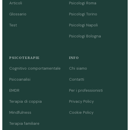
Articoli
Psicologi Roma
Glossario
Psicologi Torino
Test
Psicologi Napoli
Psicologi Bologna
PSICOTERAPIE
INFO
Cognitivo comportamentale
Chi siamo
Psicoanalisi
Contatti
EMDR
Per i professionisti
Terapia di coppia
Privacy Policy
Mindfulness
Cookie Policy
Terapia familiare