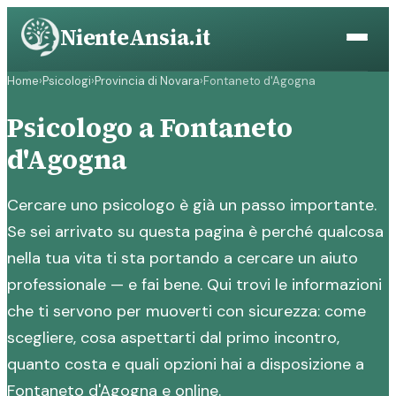
Vai
NienteAnsia.it
al
contenuto
Home
›
Psicologi
›
Provincia di Novara
›
Fontaneto d'Agogna
Psicologo a Fontaneto
d'Agogna
Cercare uno psicologo è già un passo importante.
Se sei arrivato su questa pagina è perché qualcosa
nella tua vita ti sta portando a cercare un aiuto
professionale — e fai bene. Qui trovi le informazioni
che ti servono per muoverti con sicurezza: come
scegliere, cosa aspettarti dal primo incontro,
quanto costa e quali opzioni hai a disposizione a
Fontaneto d'Agogna e online.