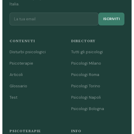
Italia.
ISCRIVITI
CONTENUTI
DIRECTORY
Disturbi psicologici
Tutti gli psicologi
Psicoterapie
Psicologi Milano
Articoli
Psicologi Roma
Glossario
Psicologi Torino
Test
Psicologi Napoli
Psicologi Bologna
PSICOTERAPIE
INFO