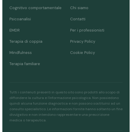
Cognitivo comportamentale
Chi siamo
Psicoanalisi
Contatti
EMDR
Per i professionisti
Terapia di coppia
Privacy Policy
Mindfulness
Cookie Policy
Terapia familiare
Tutti i contenuti presenti in questo sito sono prodotti allo scopo di
diffondere la cultura e l'informazione psicologica. Non possiedono
quindi alcuna funzione diagnostica e non possono sostituirsi ad un
consulto specialistico. Le informazioni fornite hanno soltanto un fine
divulgativo e non intendono rappresentare una prescrizione
medica o terapeutica.