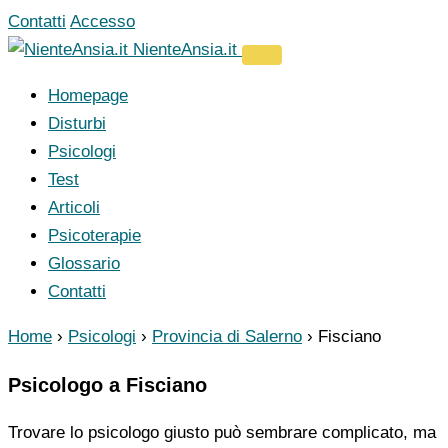
Vai
Contatti
Accesso
al
NienteAnsia.it
contenuto
Homepage
Disturbi
Psicologi
Test
Articoli
Psicoterapie
Glossario
Contatti
Home
›
Psicologi
›
Provincia di Salerno
›
Fisciano
Psicologo a Fisciano
Trovare lo psicologo giusto può sembrare complicato, ma