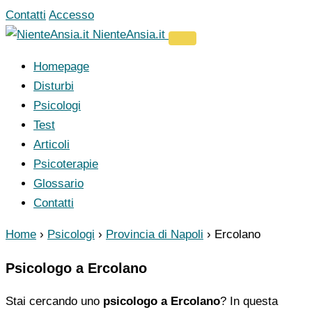
Vai
Contatti
Accesso
al
NienteAnsia.it
contenuto
Homepage
Disturbi
Psicologi
Test
Articoli
Psicoterapie
Glossario
Contatti
Home
›
Psicologi
›
Provincia di Napoli
›
Ercolano
Psicologo a Ercolano
Stai cercando uno
psicologo a Ercolano
? In questa