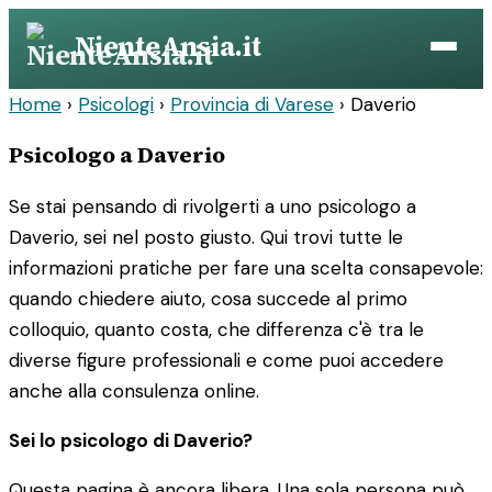
Vai
NienteAnsia.it
al
contenuto
Home
›
Psicologi
›
Provincia di Varese
›
Daverio
Psicologo a Daverio
Se stai pensando di rivolgerti a uno psicologo a
Daverio, sei nel posto giusto. Qui trovi tutte le
informazioni pratiche per fare una scelta consapevole:
quando chiedere aiuto, cosa succede al primo
colloquio, quanto costa, che differenza c'è tra le
diverse figure professionali e come puoi accedere
anche alla consulenza online.
Sei lo psicologo di Daverio?
Questa pagina è ancora libera. Una sola persona può