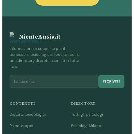
NienteAnsia.it
Informazione e supporto per il
benessere psicologico. Test, articoli e
una directory di professionisti in tutta
Italia.
ISCRIVITI
CONTENUTI
DIRECTORY
Disturbi psicologici
Tutti gli psicologi
Psicoterapie
Psicologi Milano