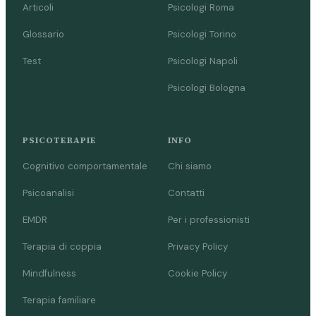
Articoli
Psicologi Roma
Glossario
Psicologi Torino
Test
Psicologi Napoli
Psicologi Bologna
PSICOTERAPIE
INFO
Cognitivo comportamentale
Chi siamo
Psicoanalisi
Contatti
EMDR
Per i professionisti
Terapia di coppia
Privacy Policy
Mindfulness
Cookie Policy
Terapia familiare