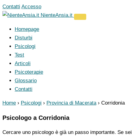
Vai
Contatti
Accesso
al
NienteAnsia.it
contenuto
Homepage
Disturbi
Psicologi
Test
Articoli
Psicoterapie
Glossario
Contatti
Home
›
Psicologi
›
Provincia di Macerata
›
Corridonia
Psicologo a Corridonia
Cercare uno psicologo è già un passo importante. Se sei