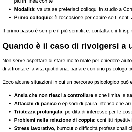
più in linea con te
Modalità
: valuta se preferisci colloqui in studio a Co
Primo colloquio
: è l'occasione per capire se ti senti
Il primo passo è sempre il più semplice: contatta chi ti ispi
Quando è il caso di rivolgersi a
Non serve aspettare di stare molto male per chiedere aiuto. 
di affrontare la vita quotidiana, parlare con uno psicologo p
Ecco alcune situazioni in cui un percorso psicologico può e
Ansia che non riesci a controllare
e che limita le tu
Attacchi di panico
o episodi di paura intensa che arr
Tristezza prolungata
, perdita di interesse per le co
Problemi nella relazione di coppia
: conflitti ripeti
Stress lavorativo
, burnout o difficoltà professionali 