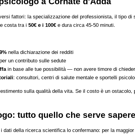
psicologo a Cornate d'Adda
rsi fattori: la specializzazione del professionista, il tipo di s
le costa tra i
50€ e i 100€
e dura circa 45-50 minuti.
19%
nella dichiarazione dei redditi
per un contributo sulle sedute
ffa
in base alle tue possibilità — non avere timore di chiede
toriali
: consultori, centri di salute mentale e sportelli psico
stimento sulla qualità della vita. Se il costo è un ostacolo,
go: tutto quello che serve saper
dati della ricerca scientifica lo confermano: per la maggior p