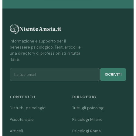
NienteAnsia.it
Informazione e supporto per il
benessere psicologico. Test, articoli e
una directory di professionisti in tutta
Italia.
ISCRIVITI
CONTENUTI
DIRECTORY
Disturbi psicologici
Tutti gli psicologi
Psicoterapie
Psicologi Milano
Articoli
Psicologi Roma