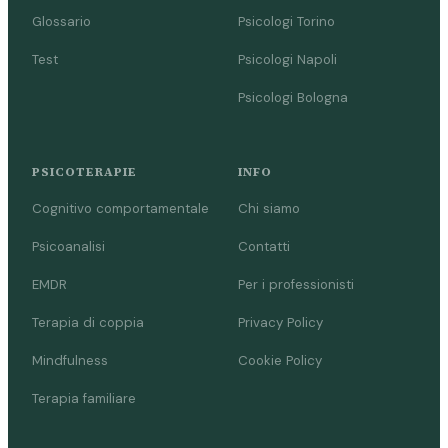
Glossario
Psicologi Torino
Test
Psicologi Napoli
Psicologi Bologna
PSICOTERAPIE
INFO
Cognitivo comportamentale
Chi siamo
Psicoanalisi
Contatti
EMDR
Per i professionisti
Terapia di coppia
Privacy Policy
Mindfulness
Cookie Policy
Terapia familiare