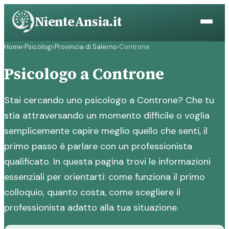
Vai
NienteAnsia.it
al
contenuto
Home
›
Psicologi
›
Provincia di Salerno
›
Controne
Psicologo a Controne
Stai cercando uno psicologo a Controne? Che tu
stia attraversando un momento difficile o voglia
semplicemente capire meglio quello che senti, il
primo passo è parlare con un professionista
qualificato. In questa pagina trovi le informazioni
essenziali per orientarti: come funziona il primo
colloquio, quanto costa, come scegliere il
professionista adatto alla tua situazione.