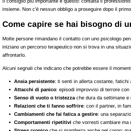
Il consiglio più importante è questo: contatta il profession
insieme. Non c'è nessun obbligo a proseguire dopo il primo
Come capire se hai bisogno di u
Molte persone rimandano il contatto con uno psicologo pens
iniziano un percorso terapeutico non si trova in una situa
affrontarlo.
Alcuni segnali che indicano che potrebbe essere il moment
Ansia persistente
: ti senti in allerta costante, fatichi
Attacchi di panico
: episodi improvvisi di terrore con 
Senso di vuoto o tristezza
che dura da settimane e 
Relazioni che ti fanno soffrire
: con il partner, in fam
Cambiamenti che fai fatica a gestire
: una separazion
Comportamenti ripetitivi
che vorresti cambiare ma n
Stress cronico
che si manifesta anche nel corpo: mal 