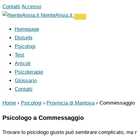
Vai
Contatti
Accesso
al
NienteAnsia.it
contenuto
Homepage
Disturbi
Psicologi
Test
Articoli
Psicoterapie
Glossario
Contatti
Home
›
Psicologi
›
Provincia di Mantova
›
Commessaggio
Psicologo a Commessaggio
Trovare lo psicologo giusto può sembrare complicato, ma no