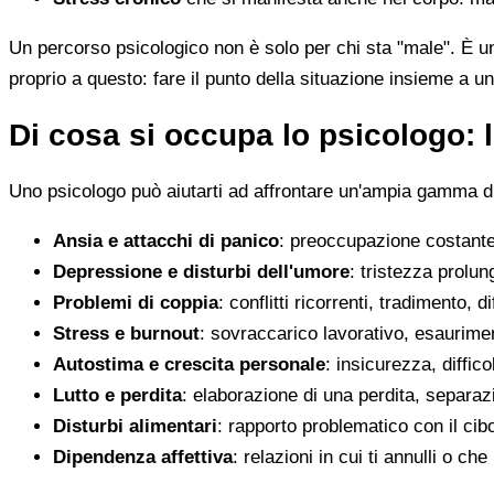
Un percorso psicologico non è solo per chi sta "male". È u
proprio a questo: fare il punto della situazione insieme a un
Di cosa si occupa lo psicologo: l
Uno psicologo può aiutarti ad affrontare un'ampia gamma di 
Ansia e attacchi di panico
: preoccupazione costante,
Depressione e disturbi dell'umore
: tristezza prolun
Problemi di coppia
: conflitti ricorrenti, tradimento, 
Stress e burnout
: sovraccarico lavorativo, esaurimen
Autostima e crescita personale
: insicurezza, diffic
Lutto e perdita
: elaborazione di una perdita, separaz
Disturbi alimentari
: rapporto problematico con il cib
Dipendenza affettiva
: relazioni in cui ti annulli o c