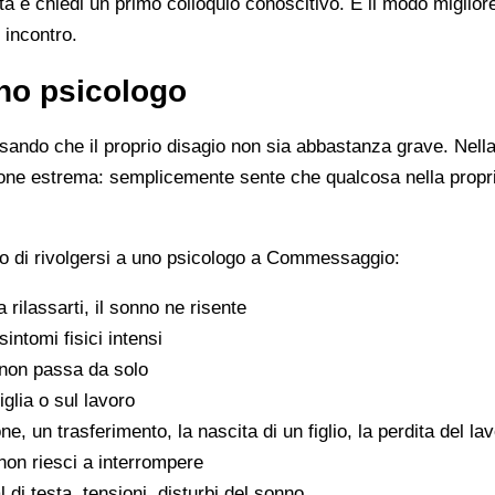
ista e chiedi un primo colloquio conoscitivo. È il modo miglio
 incontro.
no psicologo
ando che il proprio disagio non sia abbastanza grave. Nella 
zione estrema: semplicemente sente che qualcosa nella propr
o di rivolgersi a uno psicologo a Commessaggio:
 a rilassarti, il sonno ne risente
sintomi fisici intensi
non passa da solo
iglia o sul lavoro
e, un trasferimento, la nascita di un figlio, la perdita del la
on riesci a interrompere
di testa, tensioni, disturbi del sonno