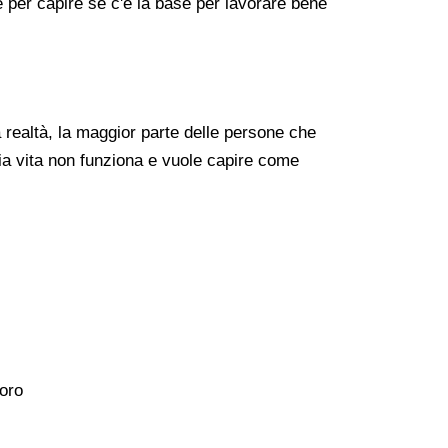
re per capire se c'è la base per lavorare bene
realtà, la maggior parte delle persone che
ia vita non funziona e vuole capire come
voro