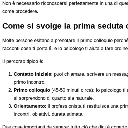
Non è necessario riconoscersi perfettamente in una di quest
come procedere.
Come si svolge la prima seduta 
Molte persone esitano a prenotare il primo colloquio perché
racconti cosa ti porta lì, e lo psicologo ti aiuta a fare ordine
Il percorso tipico è:
Contatto iniziale
: puoi chiamare, scrivere un messag
primo incontro.
Primo colloquio
(45-50 minuti circa): lo psicologo ti 
si sorprendono di quanto sia naturale.
Orientamento
: il professionista ti restituisce una p
incontri, obiettivi, durata stimata.
Due cose importanti da sapere: tutto ciò che dici è coperto 