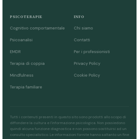
PSICOTERAPIE
INFO
Cognitivo comportamentale
Chi siamo
Psicoanalisi
Contatti
EMDR
Per i professionisti
Terapia di coppia
Privacy Policy
Mindfulness
Cookie Policy
Terapia familiare
Tutti i contenuti presenti in questo sito sono prodotti allo scopo di
diffondere la cultura e l'informazione psicologica. Non possiedono
quindi alcuna funzione diagnostica e non possono sostituirsi ad un
consulto specialistico. Le informazioni fornite hanno soltanto un fine