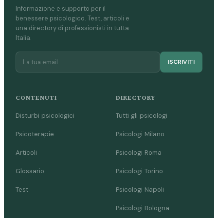
Informazione e supporto per il
benessere psicologico. Test, articoli e
una directory di professionisti in tutta
Italia.
ISCRIVITI
CONTENUTI
DIRECTORY
Disturbi psicologici
Tutti gli psicologi
Psicoterapie
Psicologi Milano
Articoli
Psicologi Roma
Glossario
Psicologi Torino
Test
Psicologi Napoli
Psicologi Bologna