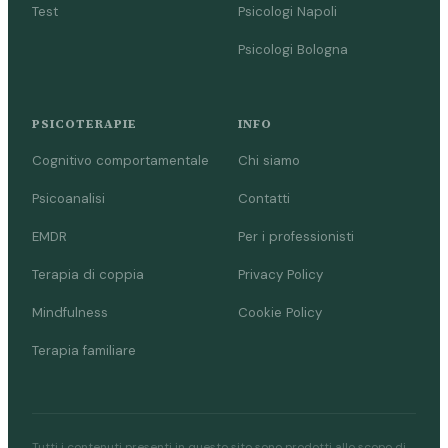
Test
Psicologi Napoli
Psicologi Bologna
PSICOTERAPIE
INFO
Cognitivo comportamentale
Chi siamo
Psicoanalisi
Contatti
EMDR
Per i professionisti
Terapia di coppia
Privacy Policy
Mindfulness
Cookie Policy
Terapia familiare
Tutti i contenuti presenti in questo sito sono prodotti allo scopo di