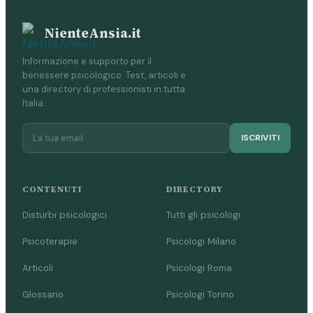
NienteAnsia.it
Informazione e supporto per il
benessere psicologico. Test, articoli e
una directory di professionisti in tutta
Italia.
ISCRIVITI
CONTENUTI
DIRECTORY
Disturbi psicologici
Tutti gli psicologi
Psicoterapie
Psicologi Milano
Articoli
Psicologi Roma
Glossario
Psicologi Torino