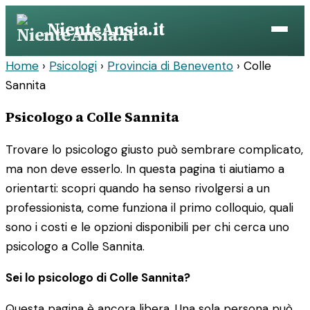
Vai
NienteAnsia.it
al
contenuto
Home
›
Psicologi
›
Provincia di Benevento
›
Colle
Sannita
Psicologo a Colle Sannita
Trovare lo psicologo giusto può sembrare complicato,
ma non deve esserlo. In questa pagina ti aiutiamo a
orientarti: scopri quando ha senso rivolgersi a un
professionista, come funziona il primo colloquio, quali
sono i costi e le opzioni disponibili per chi cerca uno
psicologo a Colle Sannita.
Sei lo psicologo di Colle Sannita?
Questa pagina è ancora libera. Una sola persona può