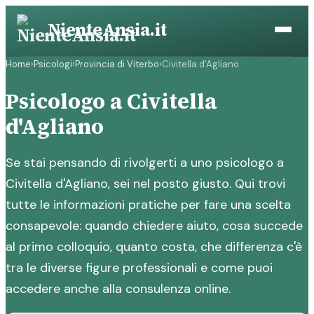
Vai
NienteAnsia.it
al
contenuto
Home
›
Psicologi
›
Provincia di Viterbo
›
Civitella d'Agliano
Psicologo a Civitella
d'Agliano
Se stai pensando di rivolgerti a uno psicologo a
Civitella d'Agliano, sei nel posto giusto. Qui trovi
tutte le informazioni pratiche per fare una scelta
consapevole: quando chiedere aiuto, cosa succede
al primo colloquio, quanto costa, che differenza c'è
tra le diverse figure professionali e come puoi
accedere anche alla consulenza online.