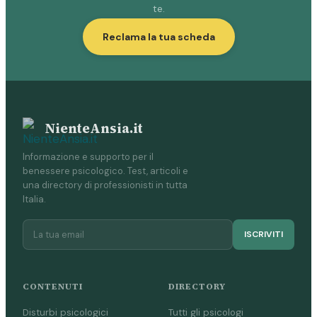
te.
Reclama la tua scheda
NienteAnsia.it
Informazione e supporto per il
benessere psicologico. Test, articoli e
una directory di professionisti in tutta
Italia.
ISCRIVITI
CONTENUTI
DIRECTORY
Disturbi psicologici
Tutti gli psicologi