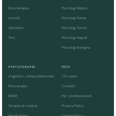
Psicoterapie
Psicologi Milano
Articoli
Psicologi Roma
Glossario
Psicologi Torino
Test
Psicologi Napoli
Psicologi Bologna
PSICOTERAPIE
INFO
Cognitivo comportamentale
Chi siamo
Psicoanalisi
Contatti
EMDR
Per i professionisti
Terapia di coppia
Privacy Policy
Mindfulness
Cookie Policy