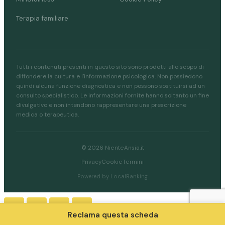
Terapia familiare
Tutti i contenuti presenti in questo sito sono prodotti allo scopo di
diffondere la cultura e l'informazione psicologica. Non possiedono
quindi alcuna funzione diagnostica e non possono sostituirsi ad un
consulto specialistico. Le informazioni fornite hanno soltanto un fine
divulgativo e non intendono rappresentare una prescrizione
medica o terapeutica.
© 2026 NienteAnsia.it
Privacy
Cookie
Termini
Powered by LocalRanking
Reclama questa scheda