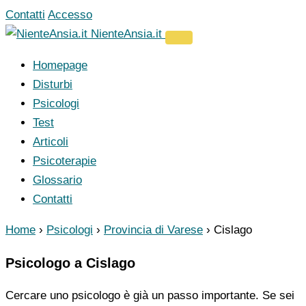
Vai
Contatti
Accesso
al
NienteAnsia.it
contenuto
Homepage
Disturbi
Psicologi
Test
Articoli
Psicoterapie
Glossario
Contatti
Home
›
Psicologi
›
Provincia di Varese
›
Cislago
Psicologo a Cislago
Cercare uno psicologo è già un passo importante. Se sei