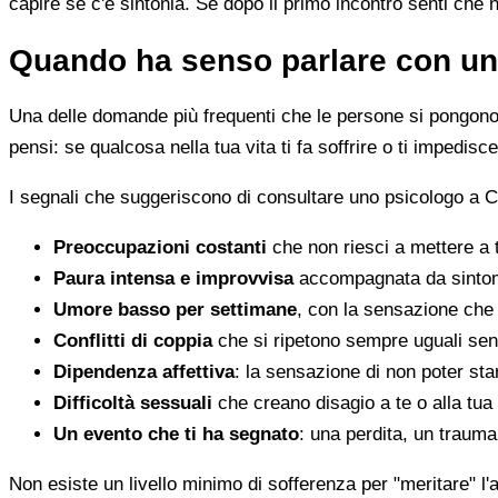
capire se c'è sintonia. Se dopo il primo incontro senti che 
Quando ha senso parlare con un
Una delle domande più frequenti che le persone si pongono 
pensi: se qualcosa nella tua vita ti fa soffrire o ti impedi
I segnali che suggeriscono di consultare uno psicologo a C
Preoccupazioni costanti
che non riesci a mettere a 
Paura intensa e improvvisa
accompagnata da sintomi 
Umore basso per settimane
, con la sensazione che 
Conflitti di coppia
che si ripetono sempre uguali sen
Dipendenza affettiva
: la sensazione di non poter star
Difficoltà sessuali
che creano disagio a te o alla tua
Un evento che ti ha segnato
: una perdita, un traum
Non esiste un livello minimo di sofferenza per "meritare" l'