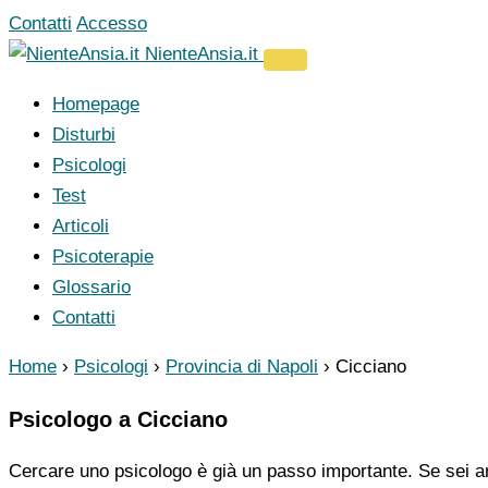
Vai
Contatti
Accesso
al
NienteAnsia.it
contenuto
Homepage
Disturbi
Psicologi
Test
Articoli
Psicoterapie
Glossario
Contatti
Home
›
Psicologi
›
Provincia di Napoli
›
Cicciano
Psicologo a Cicciano
Cercare uno psicologo è già un passo importante. Se sei ar