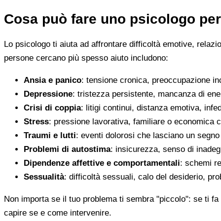
Cosa può fare uno psicologo per
Lo psicologo ti aiuta ad affrontare difficoltà emotive, relaz
persone cercano più spesso aiuto includono:
Ansia e panico
: tensione cronica, preoccupazione inco
Depressione
: tristezza persistente, mancanza di en
Crisi di coppia
: litigi continui, distanza emotiva, infed
Stress
: pressione lavorativa, familiare o economica 
Traumi e lutti
: eventi dolorosi che lasciano un segno d
Problemi di autostima
: insicurezza, senso di inadegu
Dipendenze affettive e comportamentali
: schemi re
Sessualità
: difficoltà sessuali, calo del desiderio, pr
Non importa se il tuo problema ti sembra "piccolo": se ti fa 
capire se e come intervenire.