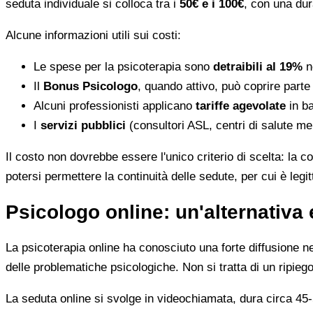
seduta individuale si colloca tra i
50€ e i 100€
, con una dur
Alcune informazioni utili sui costi:
Le spese per la psicoterapia sono
detraibili al 19%
ne
Il
Bonus Psicologo
, quando attivo, può coprire parte
Alcuni professionisti applicano
tariffe agevolate
in ba
I
servizi pubblici
(consultori ASL, centri di salute me
Il costo non dovrebbe essere l'unico criterio di scelta: la c
potersi permettere la continuità delle sedute, per cui è leg
Psicologo online: un'alternativa 
La psicoterapia online ha conosciuto una forte diffusione neg
delle problematiche psicologiche. Non si tratta di un ripiego
La seduta online si svolge in videochiamata, dura circa 45-5