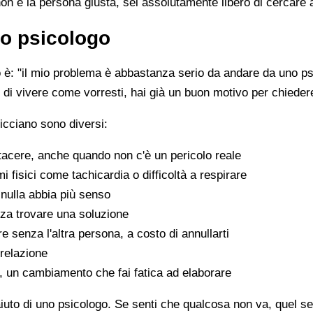
non è la persona giusta, sei assolutamente libero di cercare 
o psicologo
è: "il mio problema è abbastanza serio da andare da uno psi
sce di vivere come vorresti, hai già un buon motivo per chiede
icciano sono diversi:
tacere, anche quando non c'è un pericolo reale
fisici come tachicardia o difficoltà a respirare
nulla abbia più senso
za trovare una soluzione
e senza l'altra persona, a costo di annullarti
 relazione
a, un cambiamento che fai fatica ad elaborare
aiuto di uno psicologo. Se senti che qualcosa non va, quel sen