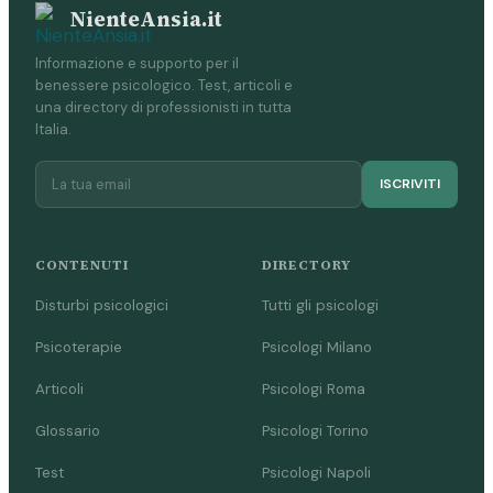
NienteAnsia.it
Informazione e supporto per il
benessere psicologico. Test, articoli e
una directory di professionisti in tutta
Italia.
ISCRIVITI
CONTENUTI
DIRECTORY
Disturbi psicologici
Tutti gli psicologi
Psicoterapie
Psicologi Milano
Articoli
Psicologi Roma
Glossario
Psicologi Torino
Test
Psicologi Napoli