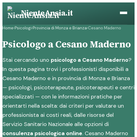
Vai
NienteAnsia.it
al
contenuto
Home
›
Psicologi
›
Provincia di Monza e Brianza
›
Cesano Maderno
Psicologo a Cesano Maderno
Stai cercando uno
psicologo a Cesano Maderno
?
In questa pagina trovi i professionisti disponibili a
Cesano Maderno e in provincia di Monza e Brianza
— psicologi, psicoterapeute, psicoterapeuti e centri
specializzati — con le informazioni pratiche per
orientarti nella scelta: dai criteri per valutare un
professionista ai costi reali, dalle risorse del
Servizio Sanitario Nazionale alle opzioni di
consulenza psicologica online
. Cesano Maderno