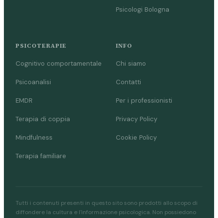
Psicologi Bologna
PSICOTERAPIE
INFO
Cognitivo comportamentale
Chi siamo
Psicoanalisi
Contatti
EMDR
Per i professionisti
Terapia di coppia
Privacy Policy
Mindfulness
Cookie Policy
Terapia familiare
Tutti i contenuti presenti in questo sito sono prodotti allo scopo di
diffondere la cultura e l'informazione psicologica. Non possiedono