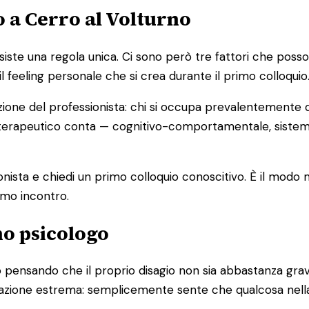
o a Cerro al Volturno
e una regola unica. Ci sono però tre fattori che possono a
il feeling personale che si crea durante il primo colloquio
zione del professionista: chi si occupa prevalentemente d
cio terapeutico conta — cognitivo-comportamentale, sist
ionista e chiedi un primo colloquio conoscitivo. È il modo
imo incontro.
no psicologo
pensando che il proprio disagio non sia abbastanza grave
ituazione estrema: semplicemente sente che qualcosa nell