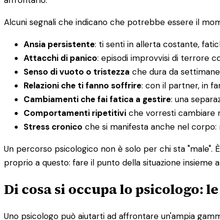
affrontarlo.
Alcuni segnali che indicano che potrebbe essere il mome
Ansia persistente
: ti senti in allerta costante, fatic
Attacchi di panico
: episodi improvvisi di terrore co
Senso di vuoto o tristezza
che dura da settimane
Relazioni che ti fanno soffrire
: con il partner, in f
Cambiamenti che fai fatica a gestire
: una separaz
Comportamenti ripetitivi
che vorresti cambiare 
Stress cronico
che si manifesta anche nel corpo: ma
Un percorso psicologico non è solo per chi sta "male". 
proprio a questo: fare il punto della situazione insieme a
Di cosa si occupa lo psicologo: l
Uno psicologo può aiutarti ad affrontare un'ampia gamma