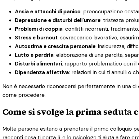
Ansia e attacchi di panico
: preoccupazione costant
Depressione e disturbi dell'umore
: tristezza prol
Problemi di coppia
: conflitti ricorrenti, tradimento
Stress e burnout
: sovraccarico lavorativo, esauri
Autostima e crescita personale
: insicurezza, diff
Lutto e perdita
: elaborazione di una perdita, sepa
Disturbi alimentari
: rapporto problematico con il 
Dipendenza affettiva
: relazioni in cui ti annulli 
Non è necessario riconoscersi perfettamente in una di q
come procedere.
Come si svolge la prima seduta c
Molte persone esitano a prenotare il primo colloquio per
racconti cosa ti porta lì, e lo psicologo ti aiuta a fare or