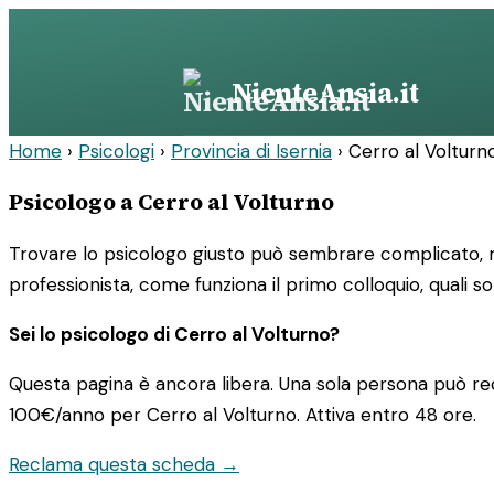
Vai
al
contenuto
NienteAnsia.it
Home
›
Psicologi
›
Provincia di Isernia
›
Cerro al Volturn
Psicologo a Cerro al Volturno
Trovare lo psicologo giusto può sembrare complicato, ma
professionista, come funziona il primo colloquio, quali so
Sei lo psicologo di Cerro al Volturno?
Questa pagina è ancora libera. Una sola persona può rec
100€/anno
per Cerro al Volturno. Attiva entro 48 ore.
Reclama questa scheda →