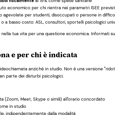
ibili fiscalmente
al 19% come spese sanitarie
buto economico per chi rientra nei parametri ISEE previst
o agevolate per studenti, disoccupati o persone in diffi
 o a basso costo: ASL, consultori, sportelli psicologici uni
nella tua vita per una questione economica. Informati sul
na e per chi è indicata
ideochiamata anziché in studio. Non è una versione "ridotta
n parte dei disturbi psicologici.
ta (Zoom, Meet, Skype o simili) all'orario concordato
ome in studio
ale, indipendentemente dalla modalità