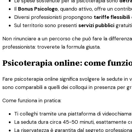
Le spese sostenute per la psicoterapia sono
detra
Il
Bonus Psicologo
, quando attivo, offre un contri
Diversi professionisti propongono
tariffe flessibili
Sul territorio sono presenti
servizi pubblici
gratuiti
Non rinunciare a un percorso che può fare la differenza 
professionista: troverete la formula giusta.
Psicoterapia online: come funzio
Fare psicoterapia online significa svolgere le sedute in v
sono comparabili a quelli dei colloqui in presenza per gra
Come funziona in pratica:
Ti colleghi tramite una piattaforma di videochiama
La seduta dura circa 45-50 minuti, esattamente c
La riservatezza è garantita dal segreto profession