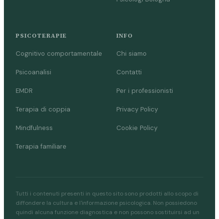
PSICOTERAPIE
INFO
Cognitivo comportamentale
Chi siamo
Psicoanalisi
Contatti
EMDR
Per i professionisti
Terapia di coppia
Privacy Policy
Mindfulness
Cookie Policy
Terapia familiare
Tutti i contenuti presenti in questo sito sono prodotti allo scopo di
diffondere la cultura e l'informazione psicologica. Non possiedono
quindi alcuna funzione diagnostica e non possono sostituirsi ad un