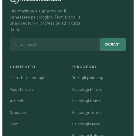
Informazione e supporto per il
benessere psicologico. Test, articoli e
una directory di professionisti in tutta
Italia.
ISCRIVITI
CONTENUTI
DIRECTORY
Disturbi psicologici
Tutti gli psicologi
Psicoterapie
Psicologi Milano
Articoli
Psicologi Roma
Glossario
Psicologi Torino
Test
Psicologi Napoli
Psicologi Bologna