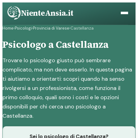
Vai
NienteAnsia.it
al
contenuto
Home
›
Psicologi
›
Provincia di Varese
›
Castellanza
Psicologo a Castellanza
Trovare lo psicologo giusto può sembrare
complicato, ma non deve esserlo. In questa pagina
ti aiutiamo a orientarti: scopri quando ha senso
rivolgersi a un professionista, come funziona il
primo colloquio, quali sono i costi e le opzioni
disponibili per chi cerca uno psicologo a
Castellanza.
Sei lo psicologo di Castellanza?