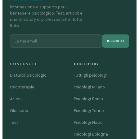
Informazione e supporto per il
benessere psicologico. Test, articoli e
una directory di professionisti in tutta
Italia.
ISCRIVITI
CONTENUTI
DIRECTORY
Disturbi psicologici
Tutti gli psicologi
Psicoterapie
Psicologi Milano
Articoli
Psicologi Roma
Glossario
Psicologi Torino
Test
Psicologi Napoli
Psicologi Bologna