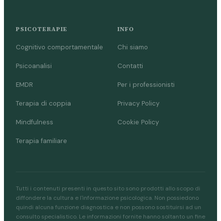
PSICOTERAPIE
INFO
Cognitivo comportamentale
Chi siamo
Psicoanalisi
Contatti
EMDR
Per i professionisti
Terapia di coppia
Privacy Policy
Mindfulness
Cookie Policy
Terapia familiare
Tutti i contenuti presenti in questo sito sono prodotti allo scopo di
diffondere la cultura e l'informazione psicologica. Non possiedono
quindi alcuna funzione diagnostica e non possono sostituirsi ad un
consulto specialistico. Le informazioni fornite hanno soltanto un fine