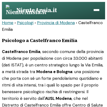
Vai
NienteAnsia.it
al
contenuto
Home
›
Psicologi
›
Provincia di Modena
›
Castelfranco
Emilia
Psicologo a Castelfranco Emilia
Castelfranco Emilia
, secondo comune della provincia
di Modena per popolazione con circa 33.000 abitanti
(dati ISTAT), è un centro strategico lungo la Via Emilia,
a metà strada tra
Modena e Bologna
: una posizione
che porta con sé un forte pendolarismo quotidiano e
ritmi di vita intensi, tra i quali lo spazio per il proprio
benessere psicologico rischia di restringersi. Il
territorio è servito dall'
AUSL Modena
, che nel
Distretto di Castelfranco Emilia offre Centro di Salute