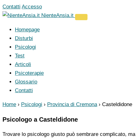
Vai
Contatti
Accesso
al
NienteAnsia.it
contenuto
Homepage
Disturbi
Psicologi
Test
Articoli
Psicoterapie
Glossario
Contatti
Home
›
Psicologi
›
Provincia di Cremona
›
Casteldidone
Psicologo a Casteldidone
Trovare lo psicologo giusto può sembrare complicato, ma