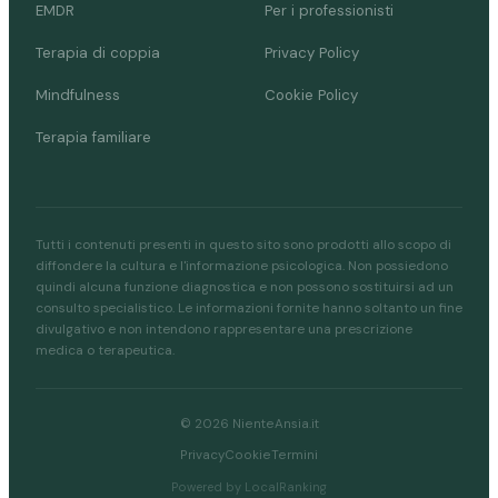
EMDR
Per i professionisti
Terapia di coppia
Privacy Policy
Mindfulness
Cookie Policy
Terapia familiare
Tutti i contenuti presenti in questo sito sono prodotti allo scopo di
diffondere la cultura e l'informazione psicologica. Non possiedono
quindi alcuna funzione diagnostica e non possono sostituirsi ad un
consulto specialistico. Le informazioni fornite hanno soltanto un fine
divulgativo e non intendono rappresentare una prescrizione
medica o terapeutica.
© 2026 NienteAnsia.it
Privacy
Cookie
Termini
Powered by LocalRanking