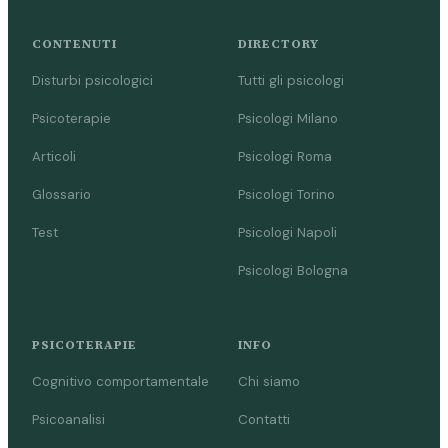
CONTENUTI
DIRECTORY
Disturbi psicologici
Tutti gli psicologi
Psicoterapie
Psicologi Milano
Articoli
Psicologi Roma
Glossario
Psicologi Torino
Test
Psicologi Napoli
Psicologi Bologna
PSICOTERAPIE
INFO
Cognitivo comportamentale
Chi siamo
Psicoanalisi
Contatti