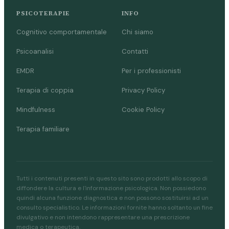
PSICOTERAPIE
INFO
Cognitivo comportamentale
Chi siamo
Psicoanalisi
Contatti
EMDR
Per i professionisti
Terapia di coppia
Privacy Policy
Mindfulness
Cookie Policy
Terapia familiare
Tutti i contenuti presenti in questo sito sono prodotti allo scopo di
diffondere la cultura e l'informazione psicologica. Non possiedono
quindi alcuna funzione diagnostica e non possono sostituirsi ad un
consulto specialistico. Le informazioni fornite hanno soltanto un fine
divulgativo e non intendono rappresentare una prescrizione
medica o terapeutica.