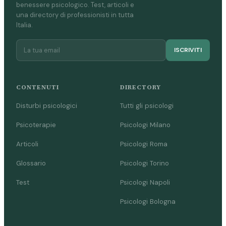
benessere psicologico. Test, articoli e
una directory di professionisti in tutta
Italia.
ISCRIVITI
CONTENUTI
DIRECTORY
Disturbi psicologici
Tutti gli psicologi
Psicoterapie
Psicologi Milano
Articoli
Psicologi Roma
Glossario
Psicologi Torino
Test
Psicologi Napoli
Psicologi Bologna