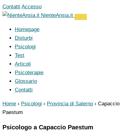
Vai
Contatti
Accesso
al
NienteAnsia.it
contenuto
Homepage
Disturbi
Psicologi
Test
Articoli
Psicoterapie
Glossario
Contatti
Home
›
Psicologi
›
Provincia di Salerno
›
Capaccio
Paestum
Psicologo a Capaccio Paestum