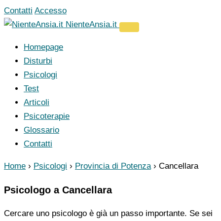
Vai
Contatti
Accesso
al
NienteAnsia.it
contenuto
Homepage
Disturbi
Psicologi
Test
Articoli
Psicoterapie
Glossario
Contatti
Home
›
Psicologi
›
Provincia di Potenza
›
Cancellara
Psicologo a Cancellara
Cercare uno psicologo è già un passo importante. Se sei