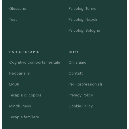
Glossario
Psicologi Torino
Test
Psicologi Napoli
Psicologi Bologna
PSICOTERAPIE
INFO
Cognitivo comportamentale
Chi siamo
Psicoanalisi
Contatti
EMDR
Per i professionisti
Terapia di coppia
Privacy Policy
Mindfulness
Cookie Policy
Terapia familiare