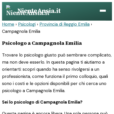
Vai
NienteAnsia.it
al
contenuto
Home
›
Psicologi
›
Provincia di Reggio Emilia
›
Campagnola Emilia
Psicologo a Campagnola Emilia
Trovare lo psicologo giusto può sembrare complicato,
ma non deve esserlo. In questa pagina ti aiutiamo a
orientarti: scopri quando ha senso rivolgersi a un
professionista, come funziona il primo colloquio, quali
sono i costi e le opzioni disponibili per chi cerca uno
psicologo a Campagnola Emilia.
Sei lo psicologo di Campagnola Emilia?
Questa pagina è ancora libera. Una sola persona può