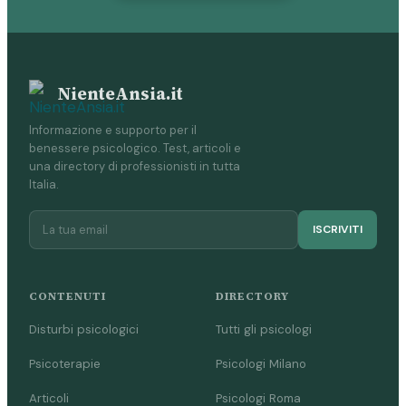
NienteAnsia.it
Informazione e supporto per il
benessere psicologico. Test, articoli e
una directory di professionisti in tutta
Italia.
ISCRIVITI
CONTENUTI
DIRECTORY
Disturbi psicologici
Tutti gli psicologi
Psicoterapie
Psicologi Milano
Articoli
Psicologi Roma