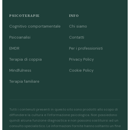
PSICOTERAPIE
INFO
Cognitivo comportamentale
Chi siamo
Psicoanalisi
Contatti
EMDR
Per i professionisti
Terapia di coppia
Privacy Policy
Mindfulness
Cookie Policy
Terapia familiare
Tutti i contenuti presenti in questo sito sono prodotti allo scopo di
diffondere la cultura e l'informazione psicologica. Non possiedono
quindi alcuna funzione diagnostica e non possono sostituirsi ad un
consulto specialistico. Le informazioni fornite hanno soltanto un fine