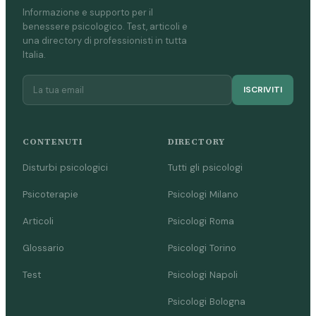
Informazione e supporto per il
benessere psicologico. Test, articoli e
una directory di professionisti in tutta
Italia.
ISCRIVITI
CONTENUTI
DIRECTORY
Disturbi psicologici
Tutti gli psicologi
Psicoterapie
Psicologi Milano
Articoli
Psicologi Roma
Glossario
Psicologi Torino
Test
Psicologi Napoli
Psicologi Bologna