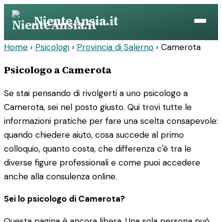
Vai
NienteAnsia.it
al
contenuto
Home
›
Psicologi
›
Provincia di Salerno
›
Camerota
Psicologo a Camerota
Se stai pensando di rivolgerti a uno psicologo a
Camerota, sei nel posto giusto. Qui trovi tutte le
informazioni pratiche per fare una scelta consapevole:
quando chiedere aiuto, cosa succede al primo
colloquio, quanto costa, che differenza c'è tra le
diverse figure professionali e come puoi accedere
anche alla consulenza online.
Sei lo psicologo di Camerota?
Questa pagina è ancora libera. Una sola persona può