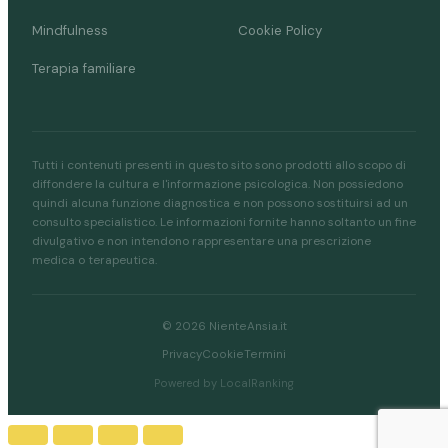
Mindfulness
Cookie Policy
Terapia familiare
Tutti i contenuti presenti in questo sito sono prodotti allo scopo di
diffondere la cultura e l'informazione psicologica. Non possiedono
quindi alcuna funzione diagnostica e non possono sostituirsi ad un
consulto specialistico. Le informazioni fornite hanno soltanto un fine
divulgativo e non intendono rappresentare una prescrizione
medica o terapeutica.
© 2026 NienteAnsia.it
Privacy
Cookie
Termini
Powered by LocalRanking