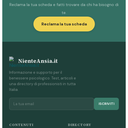
Reclama la tua scheda e fatti trovare da chi ha bisogno di
te.
Reclama la tua scheda
NienteAnsia.it
Informazione e supporto per il
benessere psicologico. Test, articoli e
una directory di professionisti in tutta
Italia.
ISCRIVITI
CONTENUTI
DIRECTORY