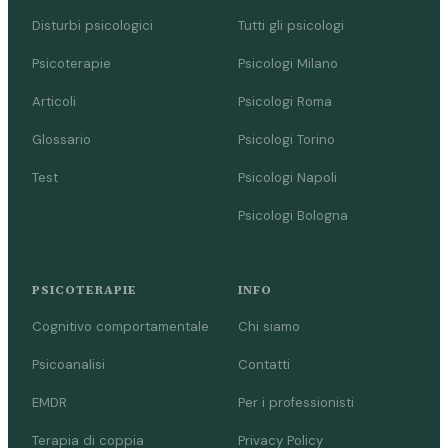
Disturbi psicologici
Tutti gli psicologi
Psicoterapie
Psicologi Milano
Articoli
Psicologi Roma
Glossario
Psicologi Torino
Test
Psicologi Napoli
Psicologi Bologna
PSICOTERAPIE
INFO
Cognitivo comportamentale
Chi siamo
Psicoanalisi
Contatti
EMDR
Per i professionisti
Terapia di coppia
Privacy Policy