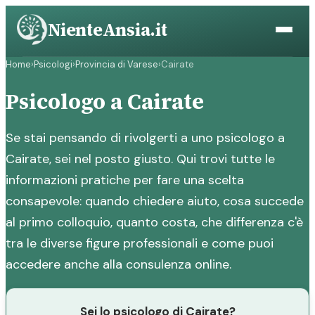
Vai
NienteAnsia.it
al
contenuto
Home
›
Psicologi
›
Provincia di Varese
›
Cairate
Psicologo a Cairate
Se stai pensando di rivolgerti a uno psicologo a
Cairate, sei nel posto giusto. Qui trovi tutte le
informazioni pratiche per fare una scelta
consapevole: quando chiedere aiuto, cosa succede
al primo colloquio, quanto costa, che differenza c'è
tra le diverse figure professionali e come puoi
accedere anche alla consulenza online.
Sei lo psicologo di Cairate?