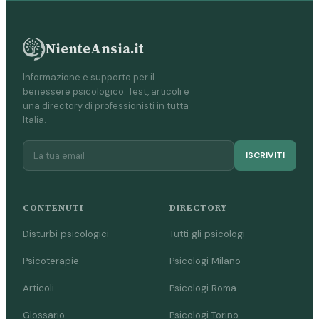
NienteAnsia.it
Informazione e supporto per il
benessere psicologico. Test, articoli e
una directory di professionisti in tutta
Italia.
ISCRIVITI
CONTENUTI
DIRECTORY
Disturbi psicologici
Tutti gli psicologi
Psicoterapie
Psicologi Milano
Articoli
Psicologi Roma
Glossario
Psicologi Torino