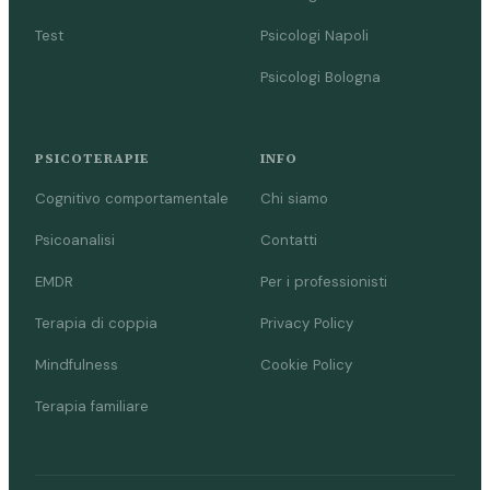
Test
Psicologi Napoli
Psicologi Bologna
PSICOTERAPIE
INFO
Cognitivo comportamentale
Chi siamo
Psicoanalisi
Contatti
EMDR
Per i professionisti
Terapia di coppia
Privacy Policy
Mindfulness
Cookie Policy
Terapia familiare