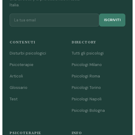
Italia.
ISCRIVITI
CONTENUTI
DIRECTORY
Disturbi psicologici
Tutti gli psicologi
Psicoterapie
Psicologi Milano
Articoli
Psicologi Roma
Glossario
Psicologi Torino
Test
Psicologi Napoli
Psicologi Bologna
PSICOTERAPIE
INFO