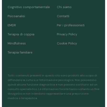
Cognitivo comportamentale
Chi siamo
Psicoanalisi
Contatti
EMDR
Per i professionisti
Terapia di coppia
Privacy Policy
Mindfulness
Cookie Policy
Terapia familiare
Tutti i contenuti presenti in questo sito sono prodotti allo scopo di
diffondere la cultura e l'informazione psicologica. Non possiedono
quindi alcuna funzione diagnostica e non possono sostituirsi ad un
consulto specialistico. Le informazioni fornite hanno soltanto un fine
divulgativo e non intendono rappresentare una prescrizione
medica o terapeutica.