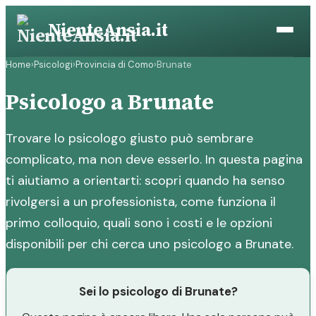
Vai
NienteAnsia.it
al
contenuto
Home
›
Psicologi
›
Provincia di Como
›
Brunate
Psicologo a Brunate
Trovare lo psicologo giusto può sembrare
complicato, ma non deve esserlo. In questa pagina
ti aiutiamo a orientarti: scopri quando ha senso
rivolgersi a un professionista, come funziona il
primo colloquio, quali sono i costi e le opzioni
disponibili per chi cerca uno psicologo a Brunate.
Sei lo psicologo di Brunate?