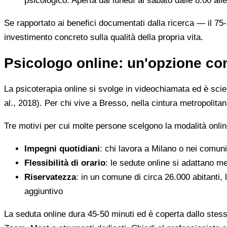
psicologico. Aperta dal lunedì al sabato dalle 8:00 all
Se rapportato ai benefici documentati dalla ricerca — il 7
investimento concreto sulla qualità della propria vita.
Psicologo online: un'opzione con
La psicoterapia online si svolge in videochiamata ed è scien
al., 2018). Per chi vive a Bresso, nella cintura metropolit
Tre motivi per cui molte persone scelgono la modalità onlin
Impegni quotidiani
: chi lavora a Milano o nei comun
Flessibilità di orario
: le sedute online si adattano meg
Riservatezza
: in un comune di circa 26.000 abitanti, 
aggiuntivo
La seduta online dura 45-50 minuti ed è coperta dallo stess