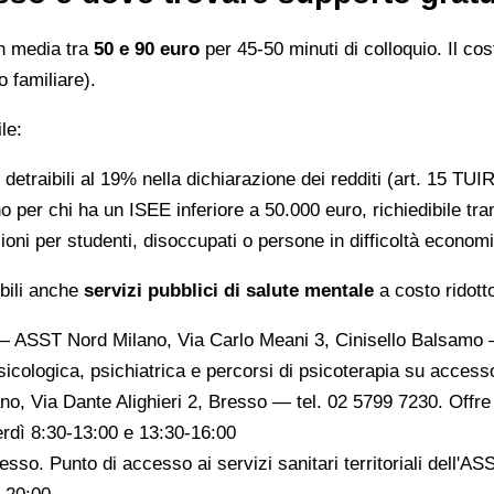
in media tra
50 e 90 euro
per 45-50 minuti di colloquio. Il co
o familiare).
le:
 detraibili al 19% nella dichiarazione dei redditi (art. 15 TU
no per chi ha un ISEE inferiore a 50.000 euro, richiedibile tra
zioni per studenti, disoccupati o persone in difficoltà econom
ibili anche
servizi pubblici di salute mentale
a costo ridotto
 ASST Nord Milano, Via Carlo Meani 3, Cinisello Balsamo — t
sicologica, psichiatrica e percorsi di psicoterapia su acces
, Via Dante Alighieri 2, Bresso — tel. 02 5799 7230. Offre
nerdì 8:30-13:00 e 13:30-16:00
sso. Punto di accesso ai servizi sanitari territoriali dell'AS