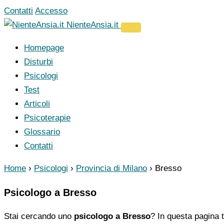
Vai
Contatti
Accesso
al
NienteAnsia.it
contenuto
Homepage
Disturbi
Psicologi
Test
Articoli
Psicoterapie
Glossario
Contatti
Home
›
Psicologi
›
Provincia di Milano
›
Bresso
Psicologo a Bresso
Stai cercando uno
psicologo a Bresso
? In questa pagina t