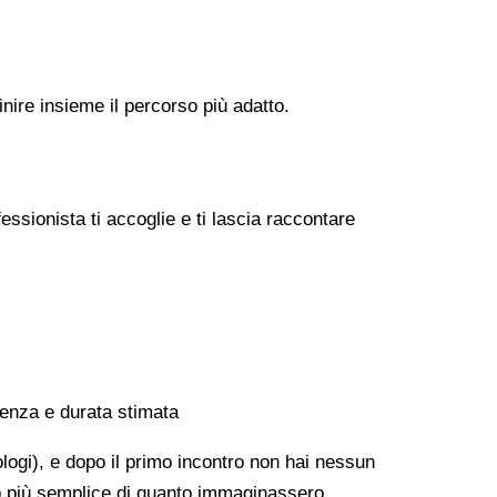
nire insieme il percorso più adatto.
ssionista ti accoglie e ti lascia raccontare
uenza e durata stimata
ologi), e dopo il primo incontro non hai nessun
to più semplice di quanto immaginassero.