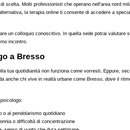
 di scelta. Molti professionisti che operano nell'area nord 
ernativa, la terapia online ti consente di accedere a speciali
are un colloquio conoscitivo. In quella sede potrai valutare s
imo incontro.
go a Bresso
lla tua quotidianità non funziona come vorresti. Eppure, se
rda anche chi vive in realtà urbane come Bresso, dove il ritm
 psicologo:
ro o al pendolarismo quotidiano
nnia o difficoltà di concentrazione
sse, senso di vuoto che dura settimane