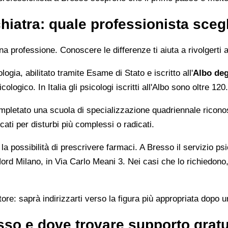
hiatra: quale professionista sceg
na professione. Conoscere le differenze ti aiuta a rivolgerti a
ogia, abilitato tramite Esame di Stato e iscritto all'
Albo deg
logico. In Italia gli psicologi iscritti all'Albo sono oltre 1
pletato una scuola di specializzazione quadriennale ricono
icati per disturbi più complessi o radicati.
a possibilità di prescrivere farmaci. A Bresso il servizio psic
rd Milano, in Via Carlo Meani 3. Nei casi che lo richiedono,
utore: saprà indirizzarti verso la figura più appropriata dopo
sso e dove trovare supporto gratu