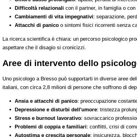
Difficoltà relazionali
con il partner, in famiglia o con 
Cambiamenti di vita impegnativi
: separazione, perdi
Attacchi di panico
o sintomi fisici ricorrenti senza 
La ricerca scientifica è chiara: un percorso psicologico p
aspettare che il disagio si cronicizzi.
Aree di intervento dello psicolo
Uno psicologo a Bresso può supportarti in diverse aree della
italiani, con circa 2,8 milioni di persone che soffrono di d
Ansia e attacchi di panico
: preoccupazione costante,
Depressione e disturbi dell'umore
: tristezza prolun
Stress e burnout lavorativo
: sovraccarico professio
Problemi di coppia e familiari
: conflitti, crisi di co
Autostima e crescita personale
: insicurezza, blocchi