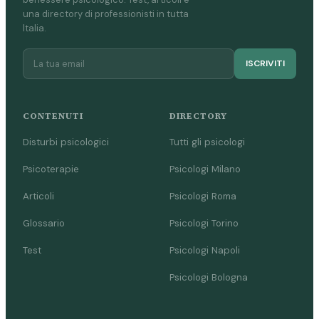
una directory di professionisti in tutta
Italia.
ISCRIVITI
CONTENUTI
DIRECTORY
Disturbi psicologici
Tutti gli psicologi
Psicoterapie
Psicologi Milano
Articoli
Psicologi Roma
Glossario
Psicologi Torino
Test
Psicologi Napoli
Psicologi Bologna