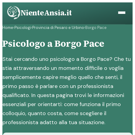
Vai
NienteAnsia.it
al
contenuto
Home
›
Psicologi
›
Provincia di Pesaro e Urbino
›
Borgo Pace
Psicologo a Borgo Pace
Stai cercando uno psicologo a Borgo Pace? Che tu
stia attraversando un momento difficile o voglia
semplicemente capire meglio quello che senti, il
primo passo è parlare con un professionista
qualificato. In questa pagina trovi le informazioni
essenziali per orientarti: come funziona il primo
colloquio, quanto costa, come scegliere il
professionista adatto alla tua situazione.