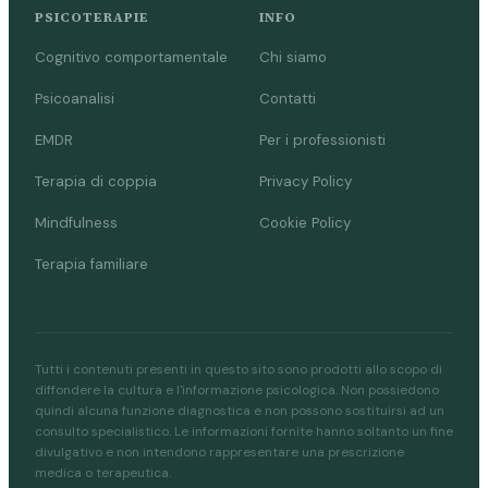
PSICOTERAPIE
INFO
Cognitivo comportamentale
Chi siamo
Psicoanalisi
Contatti
EMDR
Per i professionisti
Terapia di coppia
Privacy Policy
Mindfulness
Cookie Policy
Terapia familiare
Tutti i contenuti presenti in questo sito sono prodotti allo scopo di
diffondere la cultura e l'informazione psicologica. Non possiedono
quindi alcuna funzione diagnostica e non possono sostituirsi ad un
consulto specialistico. Le informazioni fornite hanno soltanto un fine
divulgativo e non intendono rappresentare una prescrizione
medica o terapeutica.