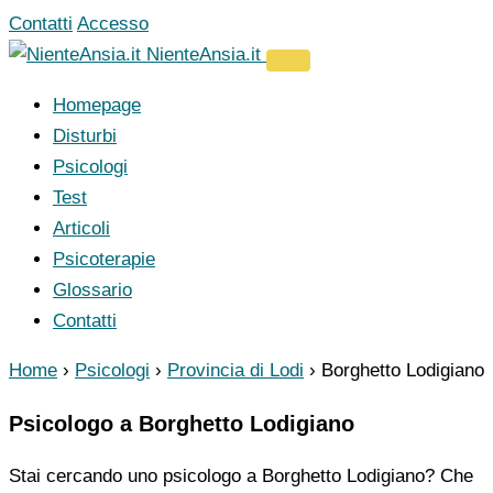
Vai
Contatti
Accesso
al
NienteAnsia.it
contenuto
Homepage
Disturbi
Psicologi
Test
Articoli
Psicoterapie
Glossario
Contatti
Home
›
Psicologi
›
Provincia di Lodi
›
Borghetto Lodigiano
Psicologo a Borghetto Lodigiano
Stai cercando uno psicologo a Borghetto Lodigiano? Che