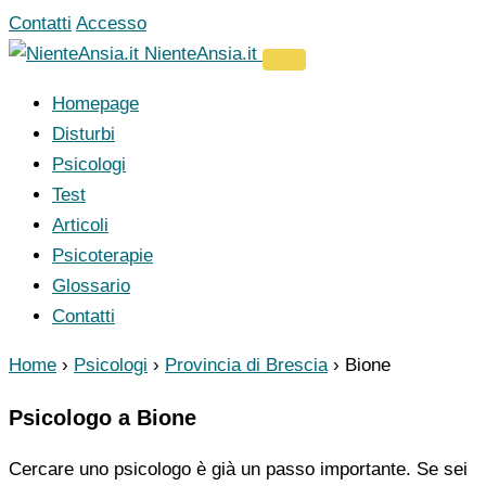
Vai
Contatti
Accesso
al
NienteAnsia.it
contenuto
Homepage
Disturbi
Psicologi
Test
Articoli
Psicoterapie
Glossario
Contatti
Home
›
Psicologi
›
Provincia di Brescia
›
Bione
Psicologo a Bione
Cercare uno psicologo è già un passo importante. Se sei