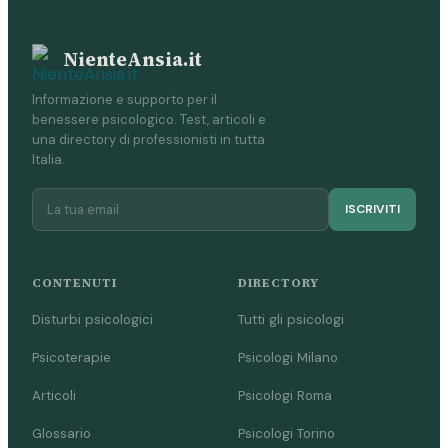
NienteAnsia.it
Informazione e supporto per il
benessere psicologico. Test, articoli e
una directory di professionisti in tutta
Italia.
ISCRIVITI
CONTENUTI
DIRECTORY
Disturbi psicologici
Tutti gli psicologi
Psicoterapie
Psicologi Milano
Articoli
Psicologi Roma
Glossario
Psicologi Torino