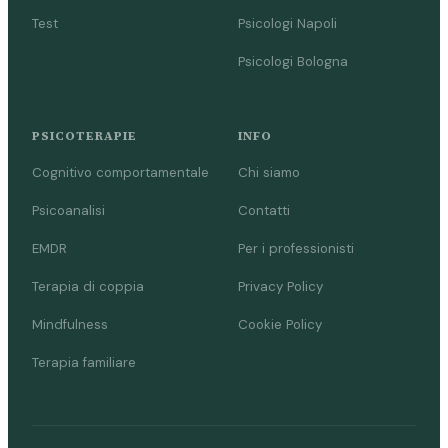
Test
Psicologi Napoli
Psicologi Bologna
PSICOTERAPIE
INFO
Cognitivo comportamentale
Chi siamo
Psicoanalisi
Contatti
EMDR
Per i professionisti
Terapia di coppia
Privacy Policy
Mindfulness
Cookie Policy
Terapia familiare