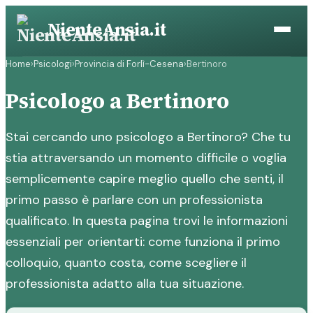
Vai
NienteAnsia.it
al
contenuto
Home
›
Psicologi
›
Provincia di Forlì-Cesena
›
Bertinoro
Psicologo a Bertinoro
Stai cercando uno psicologo a Bertinoro? Che tu
stia attraversando un momento difficile o voglia
semplicemente capire meglio quello che senti, il
primo passo è parlare con un professionista
qualificato. In questa pagina trovi le informazioni
essenziali per orientarti: come funziona il primo
colloquio, quanto costa, come scegliere il
professionista adatto alla tua situazione.