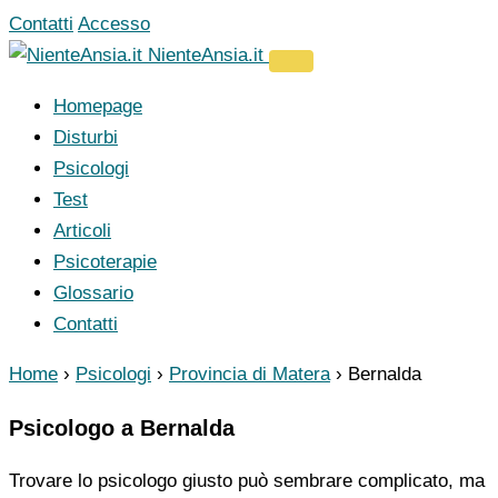
Vai
Contatti
Accesso
al
NienteAnsia.it
contenuto
Homepage
Disturbi
Psicologi
Test
Articoli
Psicoterapie
Glossario
Contatti
Home
›
Psicologi
›
Provincia di Matera
›
Bernalda
Psicologo a Bernalda
Trovare lo psicologo giusto può sembrare complicato, ma